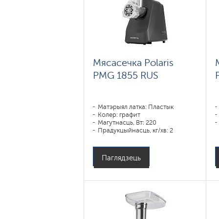
Мясасечка Polaris
PMG 1855 RUS
Матэрыял латка: Пластык
Колер: графит
Магутнасць, Вт: 220
Прадукцыйнасць, кг/хв: 2
Матэрыял корпуса: Пластык
Паглядзець