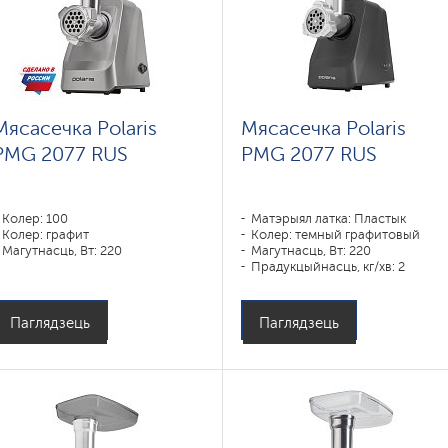
Мясасечка Polaris
Мясасечка Polaris
PMG 2077 RUS
PMG 2077 RUS
Колер: 100
Матэрыял латка: Пластык
Колер: графит
Колер: темный графитовый
Магутнасць, Вт: 220
Магутнасць, Вт: 220
Прадукцыйнасць, кг/хв: 2
Матэрыял корпуса: Пластык
Паглядзець
Паглядзець