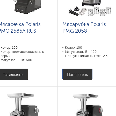
Мясасечка Polaris
Мясарубка Polaris
PMG 2585A RUS
PMG 2058
Колер: 100
Колер: 100
Колер: нержавеющая сталь-
Магутнасць, Вт: 400
серый
Прадукцыйнасць, кг/хв: 2.5
Магутнасць, Вт: 600
Паглядзець
Паглядзець