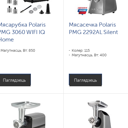
Мясарубка Polaris
Мясасечка Polaris
PMG 3060 WIFI IQ
PMG 2292AL Silent
Home
Магутнасць, Вт: 850
Колер: 115
Магутнасць, Вт: 400
Паглядзець
Паглядзець