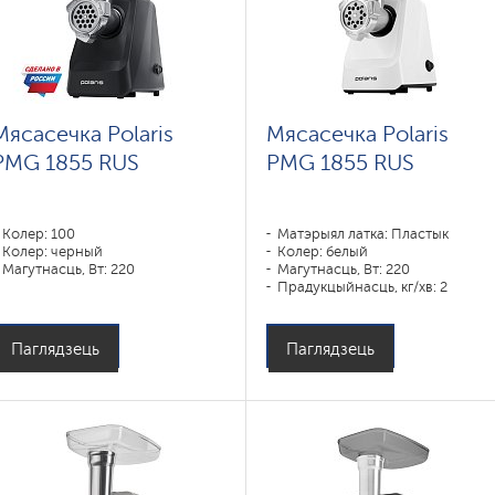
Мясасечка Polaris
Мясасечка Polaris
PMG 1855 RUS
PMG 1855 RUS
Колер: 100
Матэрыял латка: Пластык
Колер: черный
Колер: белый
Магутнасць, Вт: 220
Магутнасць, Вт: 220
Прадукцыйнасць, кг/хв: 2
Матэрыял корпуса: Пластык
Паглядзець
Паглядзець