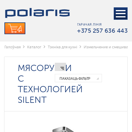
Блендары
і
Міксеры
ГАРАЧАЯ ЛІНІЯ
Кухонные
+375 257 636 443
машины
Сокавыціскалкі
Галоўная
Каталог
Тэхніка для кухні
Измельчение и смешиван
Мясарубкі
МЯСОРУБКИ
Аксэсуары
для
С
мясарубак
ПАКАЗАЦЬ ФІЛЬТР
ТЕХНОЛОГИЕЙ
Мясорубки
с
технологией
SILENT
SILENT