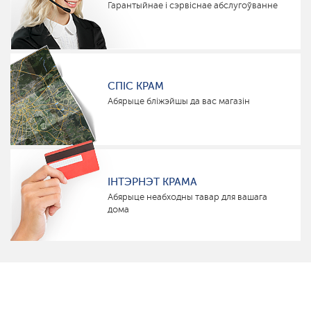
Гарантыйнае і сэрвіснае абслугоўванне
СПІС КРАМ
Абярыце бліжэйшы да вас магазін
ІНТЭРНЭТ КРАМА
Абярыце неабходны тавар для вашага
дома