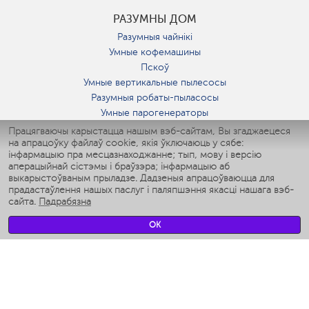
РАЗУМНЫ ДОМ
Разумныя чайнікі
Умные кофемашины
Пскоў
Умные вертикальные пылесосы
Разумныя робаты-пыласосы
Умные парогенераторы
Умные утюги
Працягваючы карыстацца нашым вэб-сайтам, Вы згаджаецеся
на апрацоўку файлаў cookie, якія ўключаюць у сябе:
Умные аэрогрили
інфармацыю пра месцазнаходжанне; тып, мову і версію
Умные мультиварки
аперацыйнай сістэмы і браўзэра; інфармацыю аб
Умные блендеры
выкарыстоўваным прыладзе. Дадзеныя апрацоўваюцца для
Разумныя ўвільгатняльнікі
прадастаўлення нашых паслуг і паляпшэння якасці нашага вэб-
сайта.
Падрабязна
Умные вентиляторы
Умные ирригаторы
OK
Разумныя падлогавыя шалі
Умные роботы-мойщики окон
Разумныя мультиварки
Мерч Polaris IQ Home
КЛІМАТ