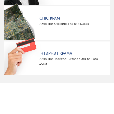
СПІС КРАМ
Абярыце бліжэйшы да вас магазін
ІНТЭРНЭТ КРАМА
Абярыце неабходны тавар для вашага
дома