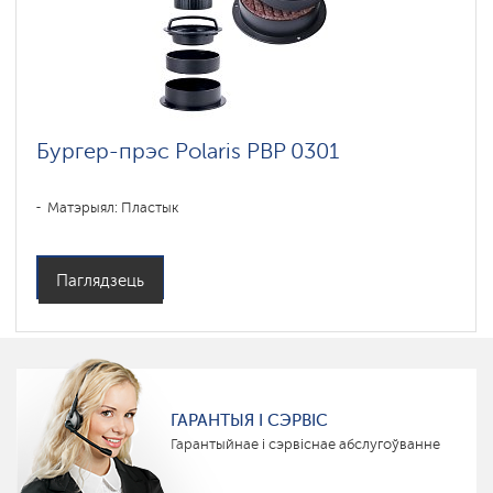
Бургер-прэс Polaris PBP 0301
Матэрыял: Пластык
Паглядзець
ГАРАНТЫЯ І СЭРВІС
Гарантыйнае і сэрвіснае абслугоўванне