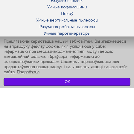
Разумныя чайнікі
Умные кофемашины
Пскоў
Умные вертикальные пылесосы
Разумныя робаты-пыласосы
Умные парогенераторы
Умные утюги
Працягваючы карыстацца нашым вэб-сайтам, Вы згаджаецеся
на апрацоўку файлаў cookie, якія ўключаюць у сябе:
Умные аэрогрили
інфармацыю пра месцазнаходжанне; тып, мову і версію
Умные мультиварки
аперацыйнай сістэмы і браўзэра; інфармацыю аб
Умные блендеры
выкарыстоўваным прыладзе. Дадзеныя апрацоўваюцца для
Разумныя ўвільгатняльнікі
прадастаўлення нашых паслуг і паляпшэння якасці нашага вэб-
сайта.
Падрабязна
Умные вентиляторы
Умные ирригаторы
OK
Разумныя падлогавыя шалі
Умные роботы-мойщики окон
Разумныя мультиварки
Мерч Polaris IQ Home
КЛІМАТ
Увільгатняльнікі
Вентылятары