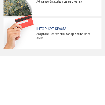
Абярыце бліжэйшы да вас магазін
ІНТЭРНЭТ КРАМА
Абярыце неабходны тавар для вашага
дома