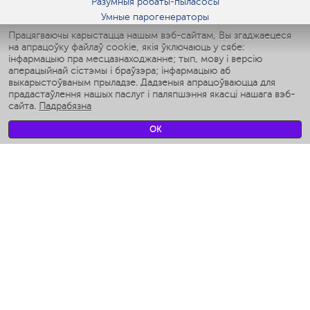
Разумныя робаты-пыласосы
Умные парогенераторы
Умные утюги
Працягваючы карыстацца нашым вэб-сайтам, Вы згаджаецеся
на апрацоўку файлаў cookie, якія ўключаюць у сябе:
Умные аэрогрили
інфармацыю пра месцазнаходжанне; тып, мову і версію
Умные мультиварки
аперацыйнай сістэмы і браўзэра; інфармацыю аб
Умные блендеры
выкарыстоўваным прыладзе. Дадзеныя апрацоўваюцца для
Разумныя ўвільгатняльнікі
прадастаўлення нашых паслуг і паляпшэння якасці нашага вэб-
сайта.
Падрабязна
Умные вентиляторы
Умные ирригаторы
OK
Разумныя падлогавыя шалі
Умные роботы-мойщики окон
Разумныя мультиварки
Мерч Polaris IQ Home
КЛІМАТ
Увільгатняльнікі
Вентылятары
Паветраачышчальнікі
ТЭХНІКА ДЛЯ КУХНІ
Кававаркі і Кавамолкі