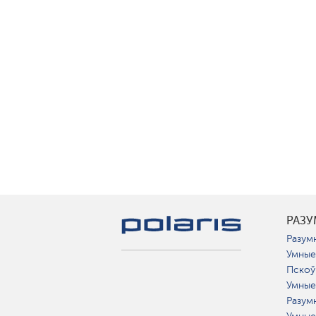
РАЗ
Разумн
Умные
Пскоў
Умные
Разум