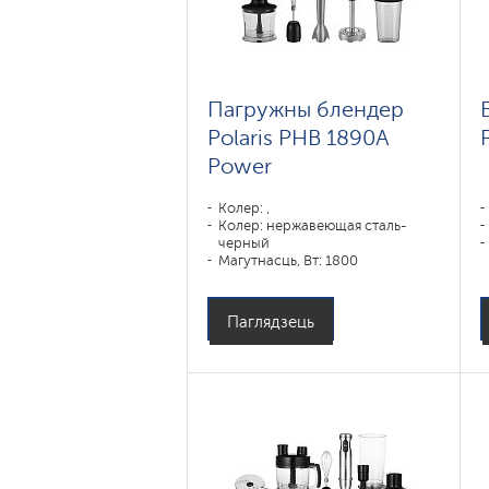
Пагружны блендер
Polaris PHB 1890A
Power
Колер: ,
Колер: нержавеющая сталь-
черный
Магутнасць, Вт: 1800
Хуткасныя рэжымы: ,
Паглядзець