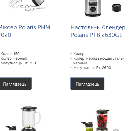
Міксер Polaris PHM
Настольны блендер
7020
Polaris PTB 2630GL
Колер: 150
Колер: ,
Колер: черный
Колер: нержавеющая сталь-
Магутнасць, Вт: 300
черный
Магутнасць, Вт: 2600
Матэрыял корпуса: Нержавелая
сталь, Пластык
Матэрыял збана: Шкло
Паглядзець
Паглядзець