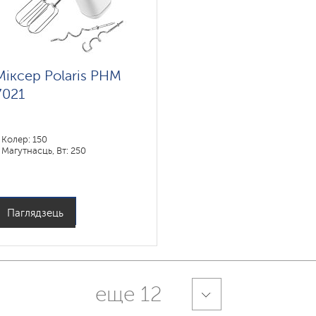
Міксер Polaris PHM
7021
Колер: 150
Магутнасць, Вт: 250
Паглядзець
еще 12