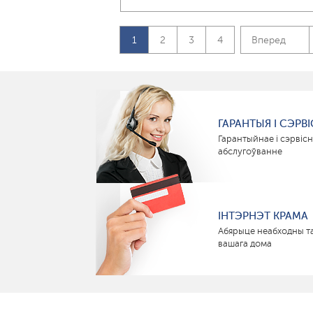
1
2
3
4
Вперед
ГАРАНТЫЯ І СЭРВІ
Гарантыйнае і сэрвіс
абслугоўванне
ІНТЭРНЭТ КРАМА
Абярыце неабходны т
вашага дома