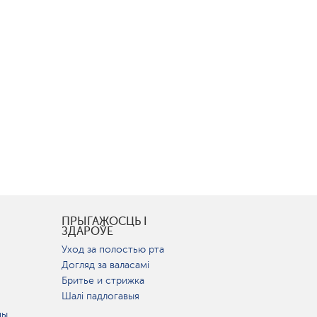
І
ПРЫГАЖОСЦЬ І
ЗДАРОЎЕ
Уход за полостью рта
Догляд за валасамі
Бритье и стрижка
Шалі падлогавыя
цы