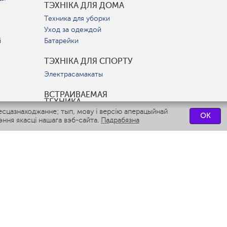
ТЭХНІКА ДЛЯ ДОМА
Техника для уборки
Уход за одеждой
і
Батарейки
ТЭХНІКА ДЛЯ СПОРТУ
Электрасамакаты
ВСТРАИВАЕМАЯ
ТЕХНИКА
есцазнаходжанне; тып, мову і версію аперацыйнай
Вытяжки
OK
ння якасці нашага вэб-сайта.
Падрабязна
Варочные панели
Духовые шкафы
Посудомоечные машины
СЭРВІСНЫЯ ЦЭНТРЫ
СВЯЗАТЬСЯ С НАМИ