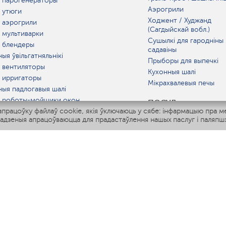
 парогенераторы
Аэрогрили
 утюги
Ходжент / Худжанд
 аэрогрили
(Сагдыйскай вобл.)
 мультиварки
Сушылкі для гародніны 
 блендеры
садавіны
ыя ўвільгатняльнікі
Прыборы для выпечкі
 вентиляторы
Кухонныя шалі
 ирригаторы
Мікрахвалевыя печы
ныя падлогавыя шалі
 роботы-мойщики окон
ПОСУД
рацоўку файлаў cookie, якія ўключаюць у сябе: інфармацыю пра м
ныя мультиварки
адзеныя апрацоўваюцца для прадастаўлення нашых паслуг і паляпшэ
Polaris IQ Home
АТ
атняльнікі
лятары
раачышчальнікі
ГАРАЧАЯ ЛІНІЯ