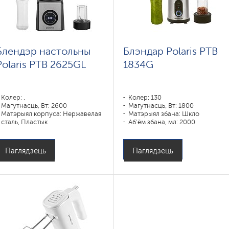
Блендэр настольны
Блэндар Polaris PTB
Polaris PTB 2625GL
1834G
Колер: ,
Колер: 130
Магутнасць, Вт: 2600
Магутнасць, Вт: 1800
Матэрыял корпуса: Нержавелая
Матэрыял збана: Шкло
сталь, Пластык
Аб'ём збана, мл: 2000
Матэрыял збана: Шкло
Паглядзець
Паглядзець