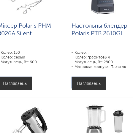
Міксер Polaris PHM
Настольны блендер
8026A Silent
Polaris PTB 2610GL
Колер: 150
Колер: ,
Колер: серый
Колер: графитовый
Магутнасць, Вт: 600
Магутнасць, Вт: 2800
Матэрыял корпуса: Пластык
Матэрыял збана: Шкло
Паглядзець
Паглядзець