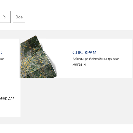
Все
С
СПІС КРАМ
нае
Абярыце бліжэйшы да вас
магазін
авар для