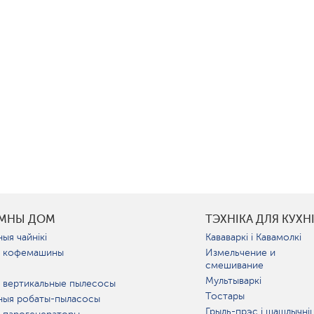
УМНЫ ДОМ
ТЭХНІКА ДЛЯ КУХН
ыя чайнікі
Кававаркі і Кавамолкі
 кофемашины
Измельчение и
смешивание
Мультываркі
 вертикальные пылесосы
Тостары
ныя робаты-пыласосы
Грыль-прэс і шашлычні