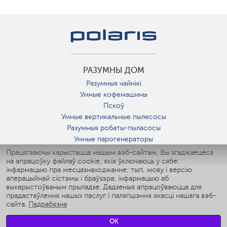
РАЗУМНЫ ДОМ
Разумныя чайнікі
Умные кофемашины
Пскоў
Умные вертикальные пылесосы
Разумныя робаты-пыласосы
Умные парогенераторы
Умные утюги
Працягваючы карыстацца нашым вэб-сайтам, Вы згаджаецеся
на апрацоўку файлаў cookie, якія ўключаюць у сябе:
Умные аэрогрили
інфармацыю пра месцазнаходжанне; тып, мову і версію
Умные мультиварки
аперацыйнай сістэмы і браўзэра; інфармацыю аб
Умные блендеры
выкарыстоўваным прыладзе. Дадзеныя апрацоўваюцца для
Разумныя ўвільгатняльнікі
прадастаўлення нашых паслуг і паляпшэння якасці нашага вэб-
сайта.
Падрабязна
Умные вентиляторы
Умные ирригаторы
OK