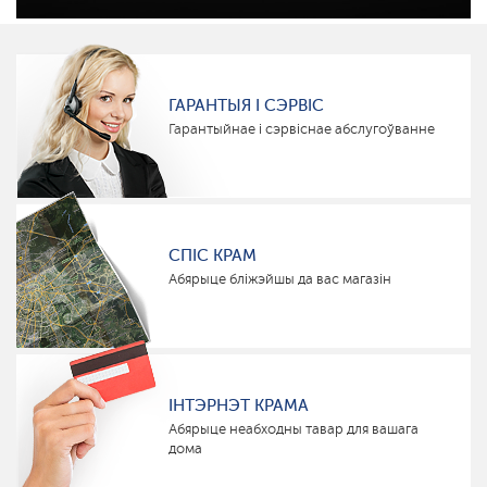
ГАРАНТЫЯ І СЭРВІС
Гарантыйнае і сэрвіснае абслугоўванне
СПІС КРАМ
Абярыце бліжэйшы да вас магазін
ІНТЭРНЭТ КРАМА
Абярыце неабходны тавар для вашага
дома