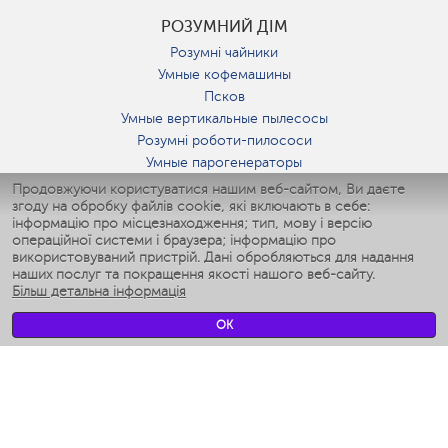
РОЗУМНИЙ ДІМ
Розумні чайники
Умные кофемашины
Псков
Умные вертикальные пылесосы
Розумні роботи-пилососи
Умные парогенераторы
Умные утюги
Продовжуючи користуватися нашим веб-сайтом, Ви даєте
згоду на обробку файлів cookie, які включають в себе:
Умные аэрогрили
інформацію про місцезнаходження; тип, мову і версію
Умные мультиварки
операційної системи і браузера; інформацію про
Умные блендеры
використовуваний пристрій. Дані обробляються для надання
Розумні зволожувачі
наших послуг та покращення якості нашого веб-сайту.
Більш детальна інформація
Умные вентиляторы
Умные ирригаторы
OK
Розумні підлогові ваги
Умные роботы-мойщики окон
Розумні мультиварки
Мерч Polaris IQ Home
КЛІМАТ