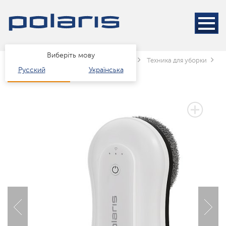
Виберіть мову
Головна
Каталог
Техніка для дому
Техника для уборки
Р
Русский
Українська
3 РОКИ ГАРАНТІЇ