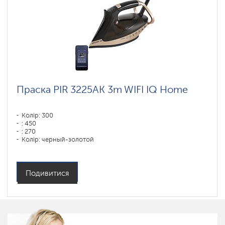
Праска PIR 3225AK 3m WIFI IQ Home
Колір: 300
: 450
: 270
Колір: черный-золотой
Тип підошви: PRO 6 X-Slide Ceramic
Потужність, Вт: 3200
Подивитися