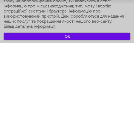
згоду на обробку файлів cookie, які включають в себе:
Умные аэрогрили
інформацію про місцезнаходження; тип, мову і версію
Умные мультиварки
операційної системи і браузера; інформацію про
Умные блендеры
використовуваний пристрій. Дані обробляються для надання
Розумні зволожувачі
наших послуг та покращення якості нашого веб-сайту.
Більш детальна інформація
Умные вентиляторы
Умные ирригаторы
OK
Розумні підлогові ваги
Умные роботы-мойщики окон
Розумні мультиварки
Мерч Polaris IQ Home
КЛІМАТ
зволожувачі
Вентилятори
очищувачі повітря
ТЕХНІКА ДЛЯ КУХНІ
Кавоварки і Кавомолки
Измельчение и смешивание
Мультиварки
Тостери