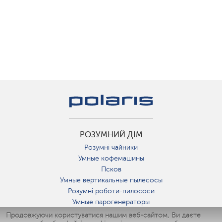
РОЗУМНИЙ ДІМ
Розумні чайники
Умные кофемашины
Псков
Умные вертикальные пылесосы
Розумні роботи-пилососи
Умные парогенераторы
Умные утюги
Продовжуючи користуватися нашим веб-сайтом, Ви даєте