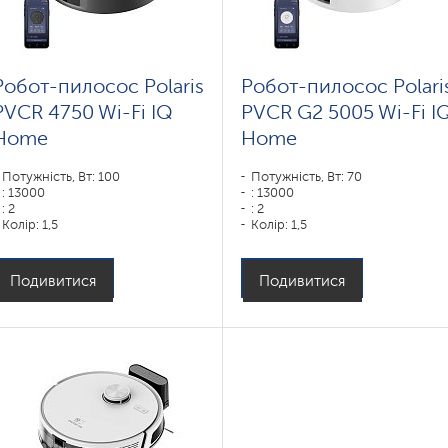
Робот-пилосос Polaris
Робот-пилосос Polari
PVCR 4750 Wi-Fi IQ
PVCR G2 5005 Wi-Fi I
Home
Home
Потужність, Вт: 100
Потужність, Вт: 70
: 13000
: 13000
: 2
: 2
Колір: 1,5
Колір: 1,5
Колір: черный
Колір: белый
Тип збирання: суха і волога
Тип збирання: суха і волога
Бічні щітки: 1
Бічні щітки: 1
Подивитися
Подивитися