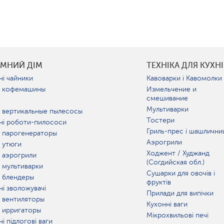
УМНИЙ ДІМ
ТЕХНІКА ДЛЯ КУХНІ
ні чайники
Кавоварки і Кавомолки
 кофемашины
Измельчение и
смешивание
Мультиварки
 вертикальные пылесосы
Тостери
ні роботи-пилососи
Гриль-прес і шашлични
 парогенераторы
Аэрогрили
 утюги
Ходжент / Худжанд
 аэрогрили
(Согдийская обл.)
 мультиварки
Сушарки для овочів і
 блендеры
фруктів
ні зволожувачі
Прилади для випічки
 вентиляторы
Кухонні ваги
 ирригаторы
Мікрохвильові печі
і підлогові ваги