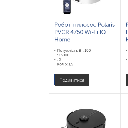
Робот-пилосос Polaris
PVCR 4750 Wi-Fi IQ
Home
Потужність, Вт: 100
: 13000
: 2
Колір: 1,5
Колір: белый
Тип збирання: суха і волога
Бічні щітки: 1
Подивитися