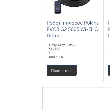
Робот-пилосос Polaris
PVCR G2 5005 Wi-Fi IQ
Home
Потужність, Вт: 70
: 13000
: 2
Колір: 1,5
Колір: черный
Тип збирання: суха і волога
Бічні щітки: 1
Подивитися