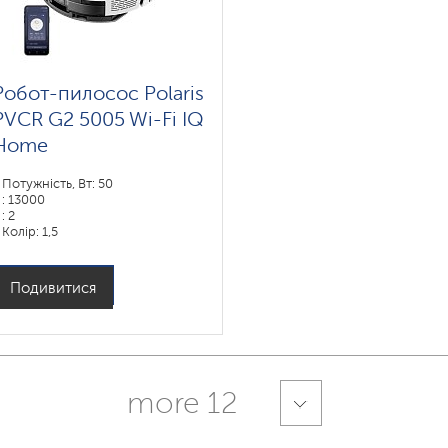
Робот-пилосос Polaris
PVCR G2 5005 Wi-Fi IQ
Home
Потужність, Вт: 50
: 13000
: 2
Колір: 1,5
Колір: белый
Тип збирання: суха і волога
Бічні щітки: 1
Подивитися
more 12