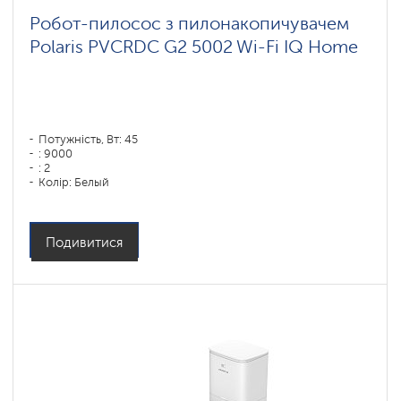
Робот-пилосос з пилонакопичувачем
Polaris PVCRDC G2 5002 Wi-Fi IQ Home
Потужність, Вт: 45
: 9000
: 2
Колір: Белый
Тип збирання: суха і волога
Бічні щітки: 1
Подивитися