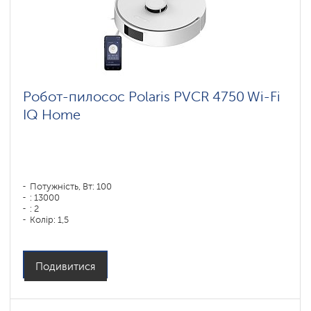
Робот-пилосос Polaris PVCR 4750 Wi-Fi
IQ Home
Потужність, Вт: 100
: 13000
: 2
Колір: 1,5
Колір: белый
Тип збирання: суха і волога
Бічні щітки: 1
Подивитися