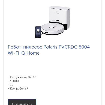
Робот-пилосос Polaris PVCRDC 6004
Wi-Fi IQ Home
Потужність, Вт: 40
: 5000
: 2
Колір: белый
Тип збирання: сухая, влажная, комбинированная
Бічні щітки: 1
Подивитися