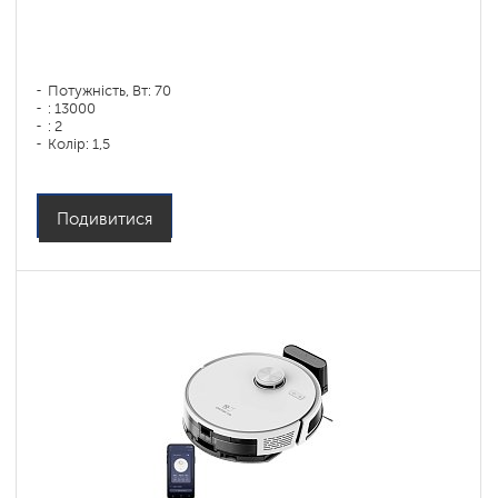
Потужність, Вт: 70
: 13000
: 2
Колір: 1,5
Колір: черный
Тип збирання: суха і волога
Бічні щітки: 1
Подивитися