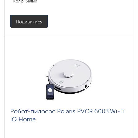
Колір: белый
Тип збирання: сухая, влажная, комбинированная
Бічні щітки: 2
Подивитися
Робот-пилосос Polaris PVCR 6003 Wi-Fi
IQ Home