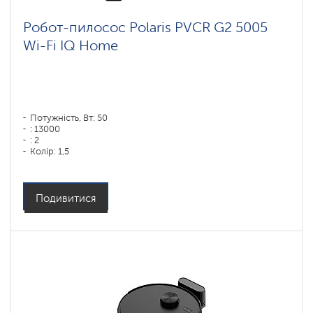
Робот-пилосос Polaris PVCR G2 5005
Wi-Fi IQ Home
Потужність, Вт: 50
: 13000
: 2
Колір: 1,5
Колір: белый
Тип збирання: суха і волога
Бічні щітки: 1
Подивитися