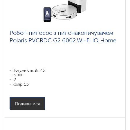
Робот-пилосос з пилонакопичувачем
Polaris PVCRDC G2 6002 Wi-Fi IQ Home
Потужність, Вт: 45
: 9000
: 2
Колір: 1,5
Колір: белый
Тип збирання: суха і волога
Бічні щітки: 1
Подивитися