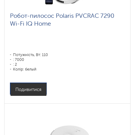
Робот-пилосос Polaris PVCRAC 7290
Wi-Fi IQ Home
Потужність, Вт: 110
: 7000
: 2
Колір: белый
Тип збирання: сухая, влажная, комбинированная
Бічні щітки: 1
Подивитися