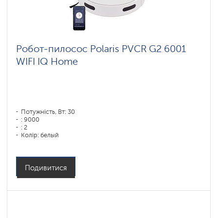
Робот-пилосос Polaris PVCR G2 6001
WIFI IQ Home
Потужність, Вт: 30
: 9000
: 2
Колір: белый
Тип збирання: суха і волога
Бічні щітки: 1
Подивитися