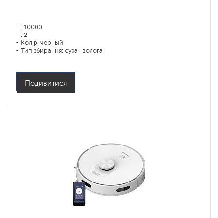
: 10000
: 2
Колір: черный
Тип збирання: суха і волога
Бічні щітки: 1
Подивитися