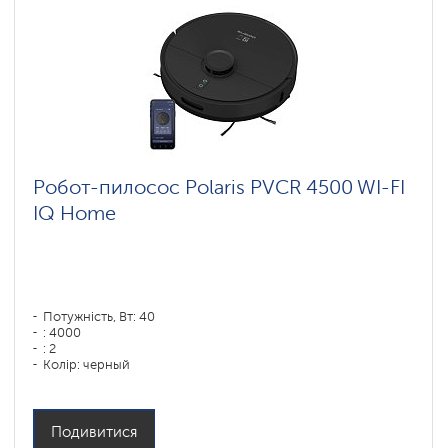
Робот-пилосос Polaris PVCR 4500 WI-FI
IQ Home
Потужність, Вт: 40
: 4000
: 2
Колір: черный
Тип збирання: сухая, влажная, комбинированная
Бічні щітки: 2
Подивитися