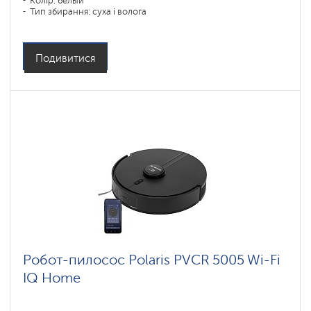
Колір: белый
Тип збирання: суха і волога
Бічні щітки: 1
Подивитися
Робот-пилосос Polaris PVCR 5005 Wi-Fi
IQ Home