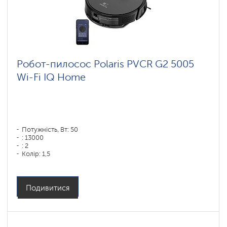
Робот-пилосос Polaris PVCR G2 5005
Wi-Fi IQ Home
Потужність, Вт: 50
: 13000
: 2
Колір: 1,5
Колір: черный
Тип збирання: суха і волога
Бічні щітки: 1
Подивитися