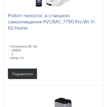
ковров
Wi-
Робот-пилосос зі станцією
Fi
самоочищення PVCRAC 7790 Pro Wi-Fi
роботы-
пылесосы
IQ Home
Polaris
IQ
home
Комплектующие
для
Потужність, Вт: 90
роботов
: 18000
пылесосов
: 2
Колір: 1,5
Колір: белый
Тип збирання: суха і волога
Бічні щітки: 1
Подивитися