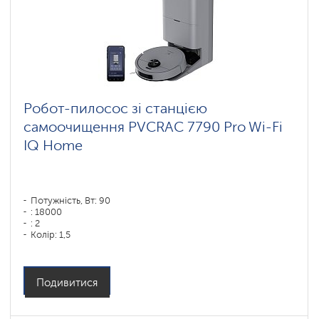
Робот-пилосос зі станцією
самоочищення PVCRAC 7790 Pro Wi-Fi
IQ Home
Потужність, Вт: 90
: 18000
: 2
Колір: 1,5
Колір: графитовый
Тип збирання: суха і волога
Бічні щітки: 1
Подивитися