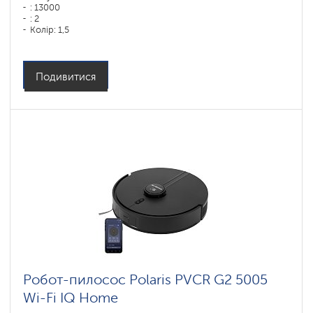
: 13000
: 2
Колір: 1,5
Колір: белый
Тип збирання: суха і волога
Бічні щітки: 1
Подивитися
Робот-пилосос Polaris PVCR G2 5005
Wi-Fi IQ Home