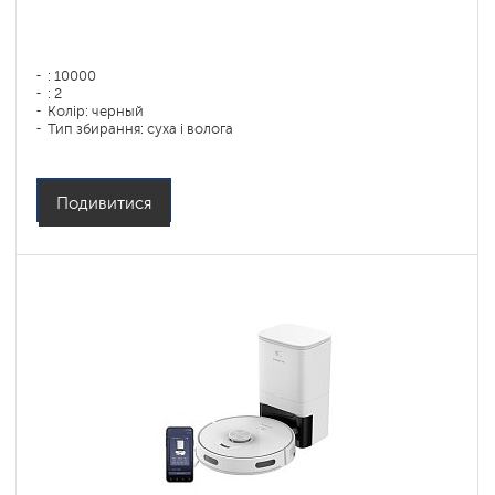
: 10000
: 2
Колір: черный
Тип збирання: суха і волога
Бічні щітки: 1
Подивитися