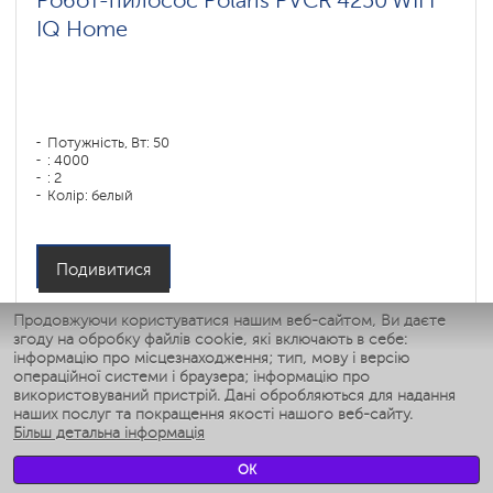
Робот-пилосос Polaris PVCR 4250 WIFI
IQ Home
Потужність, Вт: 50
: 4000
: 2
Колір: белый
Тип збирання: сухая, влажная, комбинированная
Бічні щітки: 1
Подивитися
Продовжуючи користуватися нашим веб-сайтом, Ви даєте
згоду на обробку файлів cookie, які включають в себе:
інформацію про місцезнаходження; тип, мову і версію
операційної системи і браузера; інформацію про
використовуваний пристрій. Дані обробляються для надання
наших послуг та покращення якості нашого веб-сайту.
Більш детальна інформація
OK