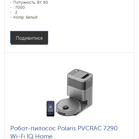
Потужність, Вт: 90
: 7000
: 2
Колір: белый
Тип збирання: сухая, влажная, комбинированная
Бічні щітки: 1
Подивитися
Робот-пилосос Polaris PVCRAC 7290
Wi-Fi IQ Home