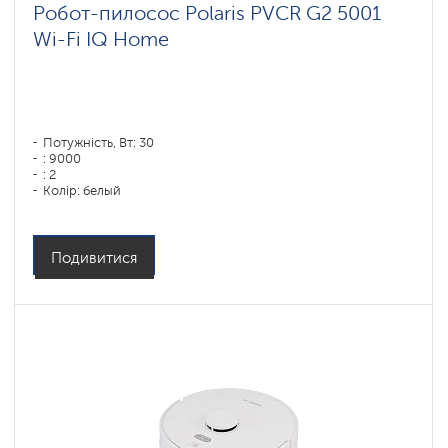
Робот-пилосос Polaris PVCR G2 5001
Wi-Fi IQ Home
Потужність, Вт: 30
: 9000
: 2
Колір: белый
Тип збирання: суха і волога
Бічні щітки: 1
Подивитися