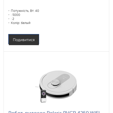
Потужність, Вт: 40
: 5000
: 2
Колір: белый
Тип збирання: сухая, влажная, комбинированная
Бічні щітки: 1
Подивитися