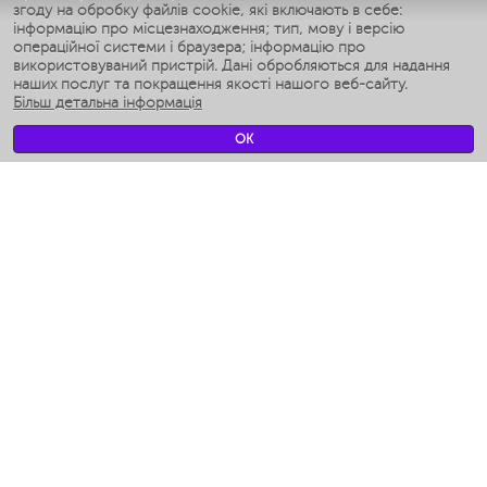
згоду на обробку файлів cookie, які включають в себе:
Умные аэрогрили
інформацію про місцезнаходження; тип, мову і версію
Умные мультиварки
операційної системи і браузера; інформацію про
Умные блендеры
використовуваний пристрій. Дані обробляються для надання
Розумні зволожувачі
наших послуг та покращення якості нашого веб-сайту.
Більш детальна інформація
Умные вентиляторы
Умные ирригаторы
OK
Розумні підлогові ваги
Умные роботы-мойщики окон
Розумні мультиварки
Мерч Polaris IQ Home
КЛІМАТ
зволожувачі
Вентилятори
очищувачі повітря
ТЕХНІКА ДЛЯ КУХНІ
Кавоварки і Кавомолки
Измельчение и смешивание
Мультиварки