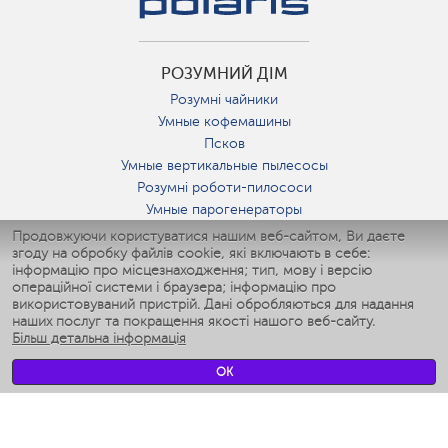
РОЗУМНИЙ ДІМ
Розумні чайники
Умные кофемашины
Псков
Умные вертикальные пылесосы
Розумні роботи-пилососи
Умные парогенераторы
Умные утюги
Продовжуючи користуватися нашим веб-сайтом, Ви даєте
згоду на обробку файлів cookie, які включають в себе:
Умные аэрогрили
інформацію про місцезнаходження; тип, мову і версію
Умные мультиварки
операційної системи і браузера; інформацію про
Умные блендеры
використовуваний пристрій. Дані обробляються для надання
Розумні зволожувачі
наших послуг та покращення якості нашого веб-сайту.
Більш детальна інформація
Умные вентиляторы
Умные ирригаторы
OK
Розумні підлогові ваги
Умные роботы-мойщики окон
Розумні мультиварки