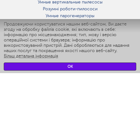
Умные вертикальные пылесосы
Розумні роботи-пилососи
Умные парогенераторы
Умные утюги
Продовжуючи користуватися нашим веб-сайтом, Ви даєте
згоду на обробку файлів cookie, які включають в себе:
Умные аэрогрили
інформацію про місцезнаходження; тип, мову і версію
Умные мультиварки
операційної системи і браузера; інформацію про
Умные блендеры
використовуваний пристрій. Дані обробляються для надання
Розумні зволожувачі
наших послуг та покращення якості нашого веб-сайту.
Більш детальна інформація
Умные вентиляторы
Умные ирригаторы
OK
Розумні підлогові ваги
Умные роботы-мойщики окон
Розумні мультиварки
Мерч Polaris IQ Home
КЛІМАТ
зволожувачі
Вентилятори
очищувачі повітря
ТЕХНІКА ДЛЯ КУХНІ