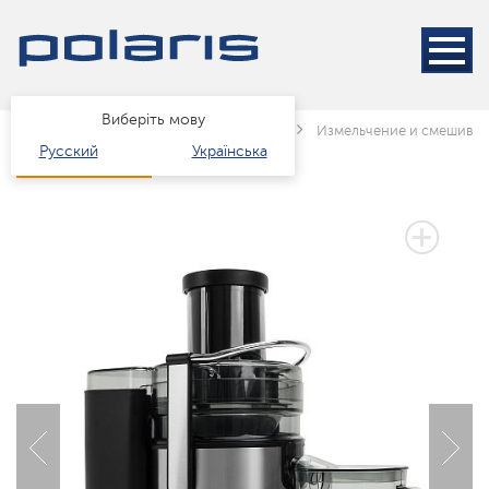
Виберіть мову
Головна
Каталог
Техніка для кухні
Измельчение и смешива
Русский
Українська
3 РОКИ ГАРАНТІЇ