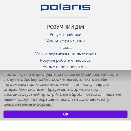
РОЗУМНИЙ ДІМ
Розумні чайники
Умные кофемашины
Псков
Умные вертикальные пылесосы
Розумні роботи-пилососи
Умные парогенераторы
Умные утюги
Продовжуючи користуватися нашим веб-сайтом, Ви даєте
згоду на обробку файлів cookie, які включають в себе:
Умные аэрогрили
інформацію про місцезнаходження; тип, мову і версію
Умные мультиварки
операційної системи і браузера; інформацію про
Умные блендеры
використовуваний пристрій. Дані обробляються для надання
Розумні зволожувачі
наших послуг та покращення якості нашого веб-сайту.
Більш детальна інформація
Умные вентиляторы
Умные ирригаторы
OK
Розумні підлогові ваги
Умные роботы-мойщики окон