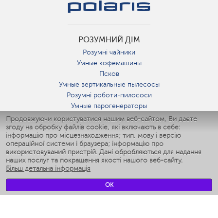
РОЗУМНИЙ ДІМ
Розумні чайники
Умные кофемашины
Псков
Умные вертикальные пылесосы
Розумні роботи-пилососи
Умные парогенераторы
Умные утюги
Продовжуючи користуватися нашим веб-сайтом, Ви даєте
згоду на обробку файлів cookie, які включають в себе:
Умные аэрогрили
інформацію про місцезнаходження; тип, мову і версію
Умные мультиварки
операційної системи і браузера; інформацію про
Умные блендеры
використовуваний пристрій. Дані обробляються для надання
Розумні зволожувачі
наших послуг та покращення якості нашого веб-сайту.
Більш детальна інформація
Умные вентиляторы
Умные ирригаторы
OK
Розумні підлогові ваги
Умные роботы-мойщики окон
Розумні мультиварки