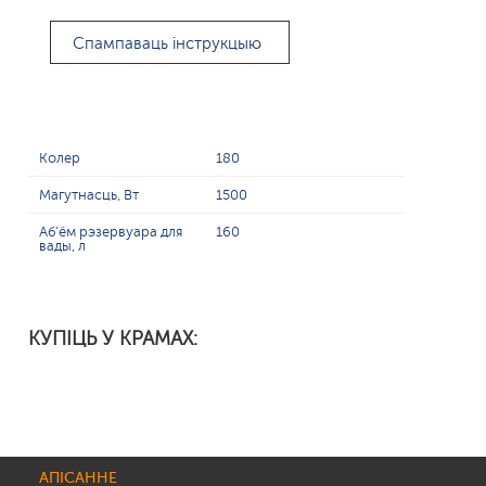
Спампаваць інструкцыю
Колер
180
Магутнасць, Вт
1500
Аб'ём рэзервуара для
160
вады, л
КУПІЦЬ У КРАМАХ:
АПІСАННЕ