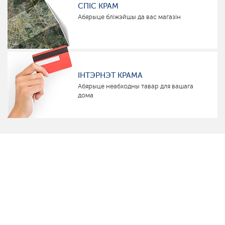
СПІС КРАМ
Абярыце бліжэйшы да вас магазін
ІНТЭРНЭТ КРАМА
Абярыце неабходны тавар для вашага
дома