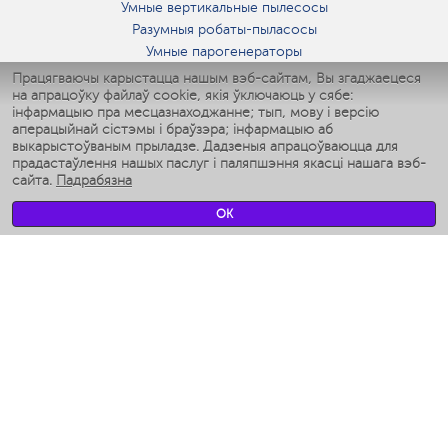
Умные вертикальные пылесосы
Разумныя робаты-пыласосы
Умные парогенераторы
Умные утюги
Працягваючы карыстацца нашым вэб-сайтам, Вы згаджаецеся
на апрацоўку файлаў cookie, якія ўключаюць у сябе:
Умные аэрогрили
інфармацыю пра месцазнаходжанне; тып, мову і версію
Умные мультиварки
аперацыйнай сістэмы і браўзэра; інфармацыю аб
Умные блендеры
выкарыстоўваным прыладзе. Дадзеныя апрацоўваюцца для
Разумныя ўвільгатняльнікі
прадастаўлення нашых паслуг і паляпшэння якасці нашага вэб-
сайта.
Падрабязна
Умные вентиляторы
Умные ирригаторы
OK
Разумныя падлогавыя шалі
Умные роботы-мойщики окон
Разумныя мультиварки
Мерч Polaris IQ Home
КЛІМАТ
Увільгатняльнікі
Вентылятары
Паветраачышчальнікі
ТЭХНІКА ДЛЯ КУХНІ