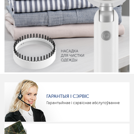
ГАРАНТЫЯ І СЭРВІС
Гарантыйнае і сэрвіснае абслугоўванне