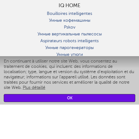
IQ HOME
Bouilloires intelligentes
Умные кофемашины
Pskov
Умные вертикальные пылесосы
Aspirateurs robots intelligents
Умные парогенераторы
Умные утюги
En continuant à utiliser notre site Web, vous consentez au
Умные аэрогрили
traitement de cookies, qui incluent: des informations de
Умные мультиварки
localisation; type, langue et version du système d'exploitation et du
Умные блендеры
navigateur; informations sur l'appareil utilisé. Les données sont
Humidificateurs intelligents
traitées pour fournir nos services et améliorer la qualité de notre
site Web.
Plus détaillé
Умные вентиляторы
Умные ирригаторы
OK
Pèse-personne intelligent
Умные роботы-мойщики окон
Multicuiseur intelligent
Мерч Polaris IQ Home
CLIMAT