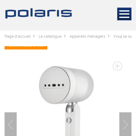
Page d'accueil
Le catalogue
Appareils ménagers
Уход за оде
GARANTIE DE 3 ANS