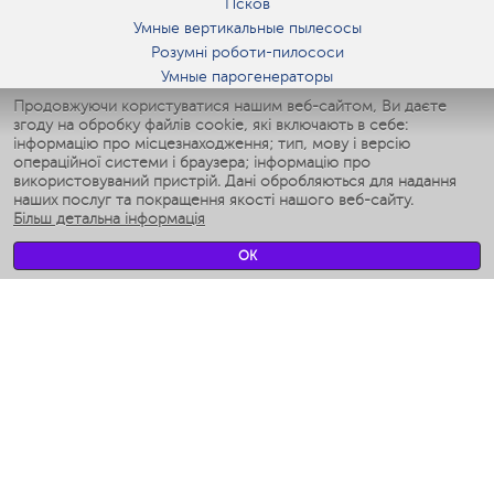
Псков
Умные вертикальные пылесосы
Розумні роботи-пилососи
Умные парогенераторы
Умные утюги
Продовжуючи користуватися нашим веб-сайтом, Ви даєте
згоду на обробку файлів cookie, які включають в себе:
Умные аэрогрили
інформацію про місцезнаходження; тип, мову і версію
Умные мультиварки
операційної системи і браузера; інформацію про
Умные блендеры
використовуваний пристрій. Дані обробляються для надання
Розумні зволожувачі
наших послуг та покращення якості нашого веб-сайту.
Більш детальна інформація
Умные вентиляторы
Умные ирригаторы
OK
Розумні підлогові ваги
Умные роботы-мойщики окон
Розумні мультиварки
Мерч Polaris IQ Home
КЛІМАТ
зволожувачі
Вентилятори
очищувачі повітря