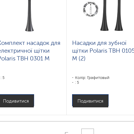
Комплект насадок для
Насадки для зубної
електричної щітки
щітки Polaris TBH 010
Polaris TBH 0301 M
M (2)
: 5
Колір: Графитовый
: 5
Подивитися
Подивитися