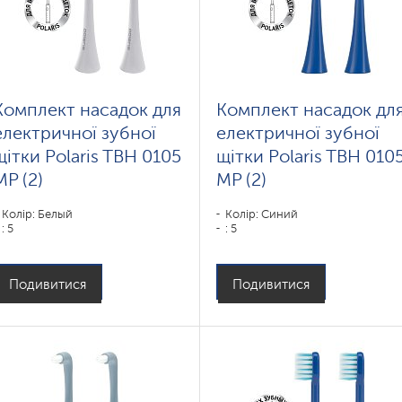
Комплект насадок для
Комплект насадок дл
електричної зубної
електричної зубної
щітки Polaris TBH 0105
щітки Polaris TBH 010
MP (2)
MP (2)
Колір: Белый
Колір: Синий
: 5
: 5
Подивитися
Подивитися