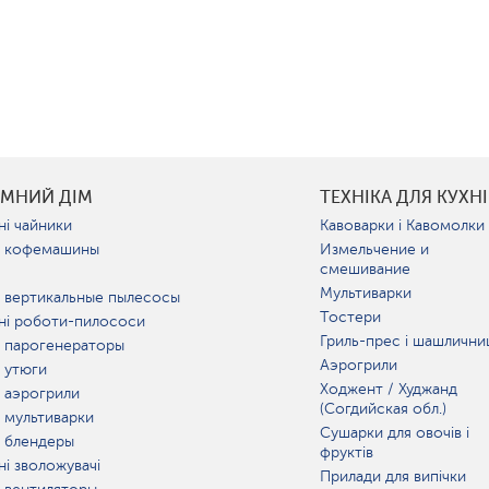
УМНИЙ ДІМ
ТЕХНІКА ДЛЯ КУХНІ
ні чайники
Кавоварки і Кавомолки
 кофемашины
Измельчение и
смешивание
Мультиварки
 вертикальные пылесосы
Тостери
ні роботи-пилососи
Гриль-прес і шашлични
 парогенераторы
Аэрогрили
 утюги
Ходжент / Худжанд
 аэрогрили
(Согдийская обл.)
 мультиварки
Сушарки для овочів і
 блендеры
фруктів
ні зволожувачі
Прилади для випічки