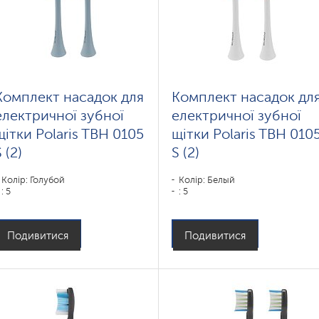
Комплект насадок для
Комплект насадок дл
електричної зубної
електричної зубної
щітки Polaris TBH 0105
щітки Polaris TBH 010
 (2)
S (2)
Колір: Голубой
Колір: Белый
: 5
: 5
Подивитися
Подивитися