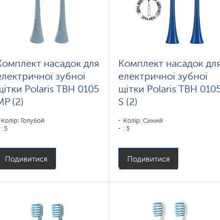
Комплект насадок для
Комплект насадок дл
електричної зубної
електричної зубної
щітки Polaris TBH 0105
щітки Polaris TBH 010
MP (2)
S (2)
Колір: Голубой
Колір: Синий
: 5
: 5
Подивитися
Подивитися