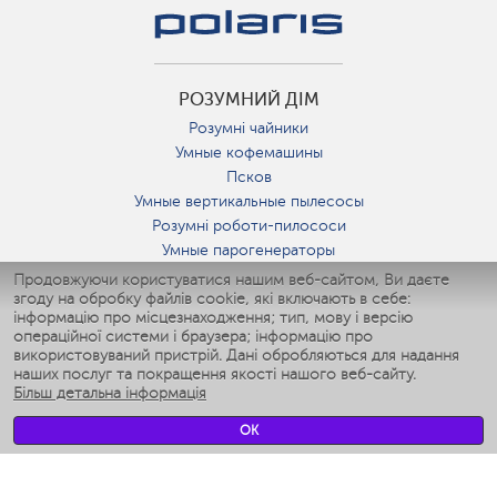
РОЗУМНИЙ ДІМ
Розумні чайники
Умные кофемашины
Псков
Умные вертикальные пылесосы
Розумні роботи-пилососи
Умные парогенераторы
Умные утюги
Продовжуючи користуватися нашим веб-сайтом, Ви даєте
згоду на обробку файлів cookie, які включають в себе:
Умные аэрогрили
інформацію про місцезнаходження; тип, мову і версію
Умные мультиварки
операційної системи і браузера; інформацію про
Умные блендеры
використовуваний пристрій. Дані обробляються для надання
Розумні зволожувачі
наших послуг та покращення якості нашого веб-сайту.
Більш детальна інформація
Умные вентиляторы
Умные ирригаторы
OK
Розумні підлогові ваги
Умные роботы-мойщики окон
Розумні мультиварки