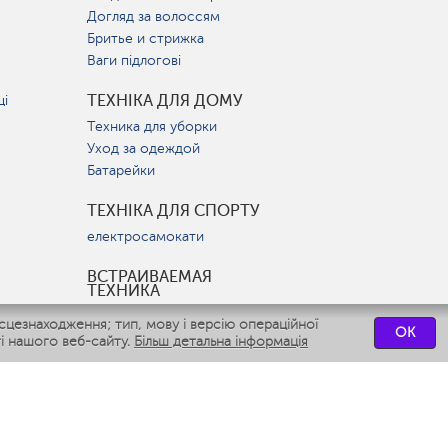
Догляд за волоссям
Бритье и стрижка
Ваги підлогові
ТЕХНІКА ДЛЯ ДОМУ
ці
Техника для уборки
Уход за одеждой
Батарейки
ТЕХНІКА ДЛЯ СПОРТУ
електросамокати
ВСТРАИВАЕМАЯ
ТЕХНИКА
Вытяжки
цезнаходження; тип, мову і версію операційної
OK
Варочные панели
і нашого веб-сайту.
Більш детальна інформація
Духовые шкафы
Посудомоечные машины
СЕРВІСНІ ЦЕНТРИ
СВЯЗАТЬСЯ С НАМИ