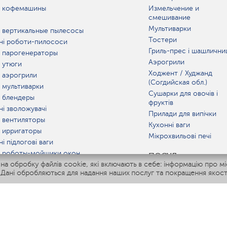
 кофемашины
Измельчение и
смешивание
Мультиварки
 вертикальные пылесосы
Тостери
ні роботи-пилососи
Гриль-прес і шашлични
 парогенераторы
Аэрогрили
 утюги
Ходжент / Худжанд
 аэрогрили
(Согдийская обл.)
 мультиварки
Сушарки для овочів і
 блендеры
фруктів
ні зволожувачі
Прилади для випічки
 вентиляторы
Кухонні ваги
 ирригаторы
Мікрохвильові печі
і підлогові ваги
 роботы-мойщики окон
ПОСУД
 обробку файлів cookie, які включають в себе: інформацію про міс
ні мультиварки
 Дані обробляються для надання наших послуг та покращення якост
Polaris IQ Home
АТ
жувачі
лятори