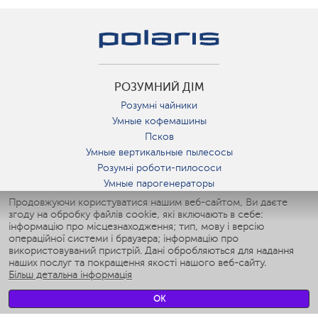
РОЗУМНИЙ ДІМ
Розумні чайники
Умные кофемашины
Псков
Умные вертикальные пылесосы
Розумні роботи-пилососи
Умные парогенераторы
Умные утюги
Продовжуючи користуватися нашим веб-сайтом, Ви даєте
згоду на обробку файлів cookie, які включають в себе:
Умные аэрогрили
інформацію про місцезнаходження; тип, мову і версію
Умные мультиварки
операційної системи і браузера; інформацію про
Умные блендеры
використовуваний пристрій. Дані обробляються для надання
Розумні зволожувачі
наших послуг та покращення якості нашого веб-сайту.
Більш детальна інформація
Умные вентиляторы
Умные ирригаторы
OK
Розумні підлогові ваги