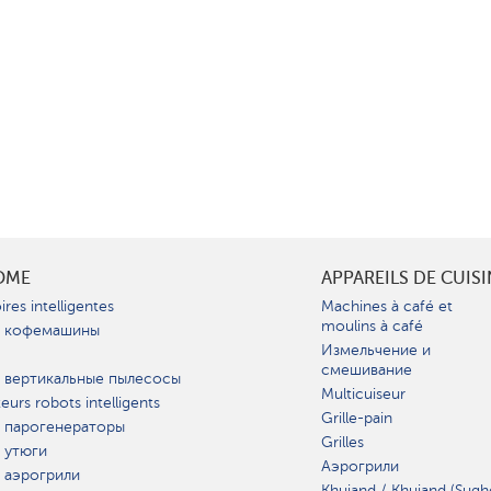
OME
APPAREILS DE CUIS
ires intelligentes
Machines à café et
moulins à café
 кофемашины
Измельчение и
смешивание
 вертикальные пылесосы
Multicuiseur
teurs robots intelligents
Grille-pain
 парогенераторы
Grilles
 утюги
Аэрогрили
 аэрогрили
Khujand / Khujand (Sugh