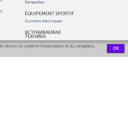
Батарейки
et
ÉQUIPEMENT SPORTIF
Scooters électriques
ВСТРАИВАЕМАЯ
ТЕХНИКА
Вытяжки
et version du système d'exploitation et du navigateur;
OK
Варочные панели
Духовые шкафы
Посудомоечные машины
CENTRES DE SERVICES
СВЯЗАТЬСЯ С НАМИ