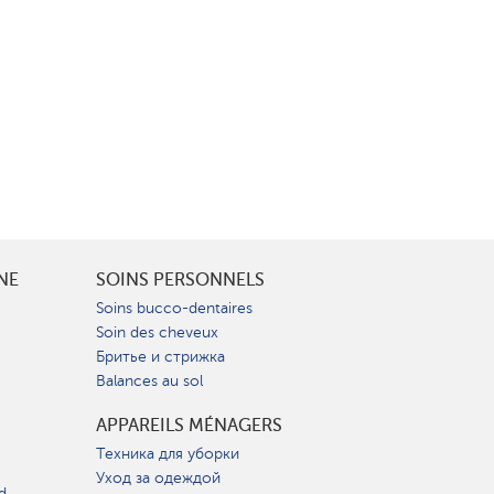
INE
SOINS PERSONNELS
Soins bucco-dentaires
Soin des cheveux
Бритье и стрижка
Balances au sol
APPAREILS MÉNAGERS
Техника для уборки
Уход за одеждой
d