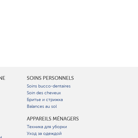
INE
SOINS PERSONNELS
Soins bucco-dentaires
Soin des cheveux
Бритье и стрижка
Balances au sol
APPAREILS MÉNAGERS
Техника для уборки
Уход за одеждой
d