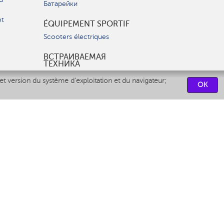
Батарейки
et
ÉQUIPEMENT SPORTIF
Scooters électriques
ВСТРАИВАЕМАЯ
ТЕХНИКА
Вытяжки
et version du système d'exploitation et du navigateur;
OK
Варочные панели
Духовые шкафы
Посудомоечные машины
CENTRES DE SERVICES
СВЯЗАТЬСЯ С НАМИ