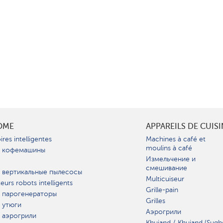
OME
APPAREILS DE CUIS
ires intelligentes
Machines à café et
moulins à café
 кофемашины
Измельчение и
смешивание
 вертикальные пылесосы
Multicuiseur
teurs robots intelligents
Grille-pain
 парогенераторы
Grilles
 утюги
Аэрогрили
 аэрогрили
Khujand / Khujand (Sugh