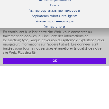
Pskov
Умные вертикальные пылесосы
Aspirateurs robots intelligents
Умные парогенераторы
Умные утюги
En continuant à utiliser notre site Web, vous consentez au
Умные аэрогрили
traitement de cookies, qui incluent: des informations de
Умные мультиварки
localisation; type, langue et version du système d'exploitation et du
Умные блендеры
navigateur; informations sur l'appareil utilisé. Les données sont
Humidificateurs intelligents
traitées pour fournir nos services et améliorer la qualité de notre
site Web.
Plus détaillé
Умные вентиляторы
Умные ирригаторы
OK
Pèse-personne intelligent
Умные роботы-мойщики окон
Multicuiseur intelligent
Мерч Polaris IQ Home
CLIMAT
Humidificateurs
Ventilateurs
Filtre a air