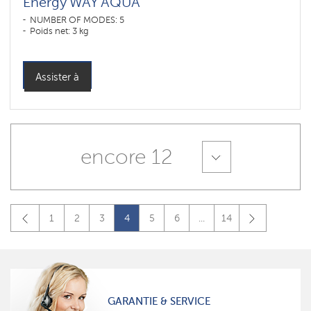
Energy WAY AQUA
NUMBER OF MODES: 5
Poids net: 3 kg
Assister à
encore 12
1
2
3
4
5
6
...
14
GARANTIE & SERVICE