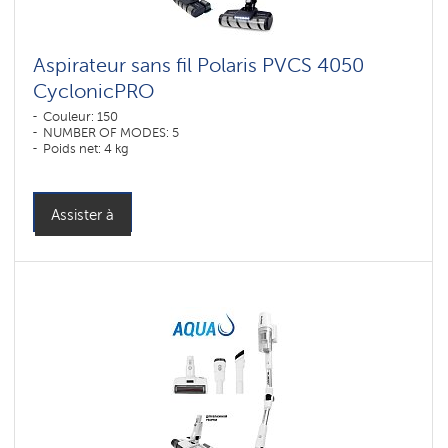
для
мебели
и
ковров
Aspirateur sans fil Polaris PVCS 4050
CyclonicPRO
Shadrinsk
Couleur: 150
NUMBER OF MODES: 5
Умные
вертикальные
Poids net: 4 kg
пылесосы
Polaris
IQ
home
Assister à
Accessoires
pour
aspirateurs
sans
fil