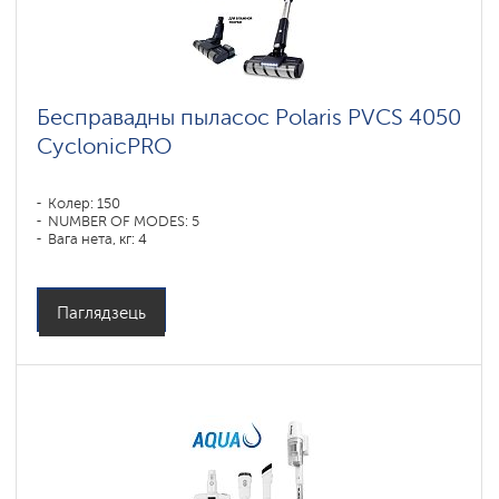
ковров
Шадринск
Умные
Бесправадны пыласос Polaris PVCS 4050
вертикальные
пылесосы
CyclonicPRO
Polaris
IQ
home
Колер: 150
Комплектующие
NUMBER OF MODES: 5
для
Вага нета, кг: 4
беспроводных
пылесосов
Паглядзець