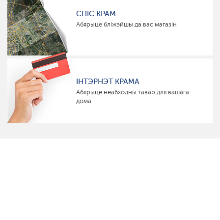
СПІС КРАМ
Абярыце бліжэйшы да вас магазін
ІНТЭРНЭТ КРАМА
Абярыце неабходны тавар для вашага
дома