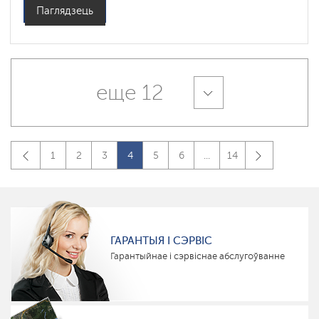
Паглядзець
еще 12
1
2
3
4
5
6
...
14
ГАРАНТЫЯ І СЭРВІС
Гарантыйнае і сэрвіснае абслугоўванне