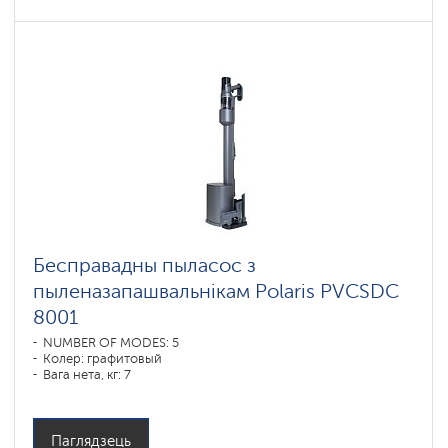
Бесправадны пыласос з
пыленазапашвальнікам Polaris PVCSDC
8001
NUMBER OF MODES: 5
Колер: графитовый
Вага нета, кг: 7
Паглядзець