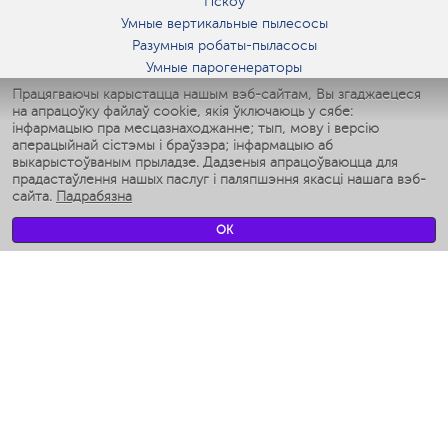
Пскоў
Умные вертикальные пылесосы
Разумныя робаты-пыласосы
Умные парогенераторы
Умные утюги
Працягваючы карыстацца нашым вэб-сайтам, Вы згаджаецеся
на апрацоўку файлаў cookie, якія ўключаюць у сябе:
Умные аэрогрили
інфармацыю пра месцазнаходжанне; тып, мову і версію
Умные мультиварки
аперацыйнай сістэмы і браўзэра; інфармацыю аб
Умные блендеры
выкарыстоўваным прыладзе. Дадзеныя апрацоўваюцца для
Разумныя ўвільгатняльнікі
прадастаўлення нашых паслуг і паляпшэння якасці нашага вэб-
сайта.
Падрабязна
Умные вентиляторы
Умные ирригаторы
OK
Разумныя падлогавыя шалі
Умные роботы-мойщики окон
Разумныя мультиварки
Мерч Polaris IQ Home
КЛІМАТ
Увільгатняльнікі
Вентылятары
Паветраачышчальнікі