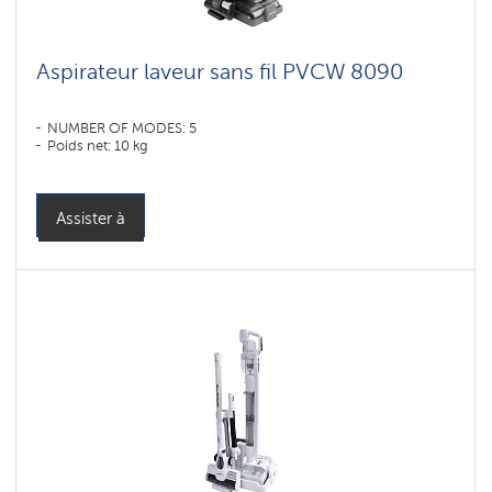
для
мебели
и
ковров
Aspirateur laveur sans fil PVCW 8090
Shadrinsk
NUMBER OF MODES: 5
Poids net: 10 kg
Умные
вертикальные
пылесосы
Polaris
Assister à
IQ
home
Accessoires
pour
aspirateurs
sans
fil