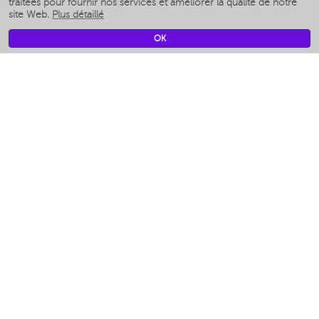
Humidificateurs intelligents
traitées pour fournir nos services et améliorer la qualité de notre
site Web.
Plus détaillé
Умные вентиляторы
Умные ирригаторы
OK
Pèse-personne intelligent
Умные роботы-мойщики окон
Multicuiseur intelligent
Мерч Polaris IQ Home
CLIMAT
Humidificateurs
Ventilateurs
Filtre a air
APPAREILS DE CUISINE
Machines à café et moulins à café
Измельчение и смешивание
Multicuiseur
Grille-pain
Grilles
Аэрогрили
Khujand / Khujand (Sughd region).