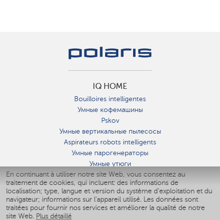
IQ HOME
Bouilloires intelligentes
Умные кофемашины
Pskov
Умные вертикальные пылесосы
Aspirateurs robots intelligents
Умные парогенераторы
Умные утюги
En continuant à utiliser notre site Web, vous consentez au
Умные аэрогрили
traitement de cookies, qui incluent: des informations de
Умные мультиварки
localisation; type, langue et version du système d'exploitation et du
Умные блендеры
navigateur; informations sur l'appareil utilisé. Les données sont
Humidificateurs intelligents
traitées pour fournir nos services et améliorer la qualité de notre
site Web.
Plus détaillé
Умные вентиляторы