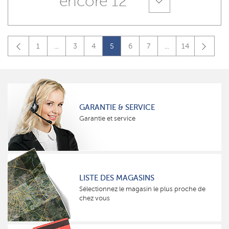
encore 12
1
...
3
4
5
6
7
...
14
GARANTIE & SERVICE
Garantie et service
LISTE DES MAGASINS
Sélectionnez le magasin le plus proche de
chez vous