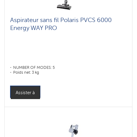
для
мебели
и
ковров
Aspirateur sans fil Polaris PVCS 6000
Energy WAY PRO
Shadrinsk
Умные
вертикальные
пылесосы
Polaris
IQ
home
NUMBER OF MODES: 5
Poids net: 3 kg
Accessoires
pour
aspirateurs
sans
fil
Assister à