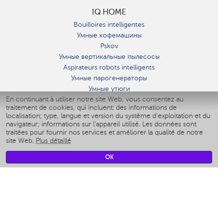
IQ HOME
Bouilloires intelligentes
Умные кофемашины
Pskov
Умные вертикальные пылесосы
Aspirateurs robots intelligents
Умные парогенераторы
Умные утюги
En continuant à utiliser notre site Web, vous consentez au
Умные аэрогрили
traitement de cookies, qui incluent: des informations de
Умные мультиварки
localisation; type, langue et version du système d'exploitation et du
Умные блендеры
navigateur; informations sur l'appareil utilisé. Les données sont
Humidificateurs intelligents
traitées pour fournir nos services et améliorer la qualité de notre
site Web.
Plus détaillé
Умные вентиляторы
Умные ирригаторы
OK
Pèse-personne intelligent
Умные роботы-мойщики окон
Multicuiseur intelligent
Мерч Polaris IQ Home
CLIMAT