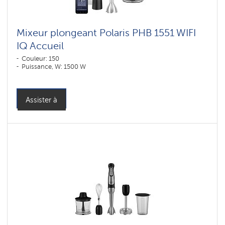
Беспроводные
миксеры
Mixeur plongeant Polaris PHB 1551 WIFI
Mélangeurs
IQ Accueil
Умные
Couleur: 150
блендеры
Puissance, W: 1500 W
Polaris
IQ
home
Assister à
Mélangeurs
avec
technologie
SILENT