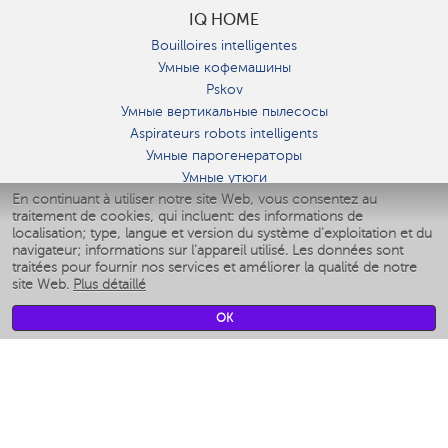
IQ HOME
Bouilloires intelligentes
Умные кофемашины
Pskov
Умные вертикальные пылесосы
Aspirateurs robots intelligents
Умные парогенераторы
Умные утюги
En continuant à utiliser notre site Web, vous consentez au
Умные аэрогрили
traitement de cookies, qui incluent: des informations de
Умные мультиварки
localisation; type, langue et version du système d'exploitation et du
Умные блендеры
navigateur; informations sur l'appareil utilisé. Les données sont
Humidificateurs intelligents
traitées pour fournir nos services et améliorer la qualité de notre
site Web.
Plus détaillé
Умные вентиляторы
Умные ирригаторы
OK
Pèse-personne intelligent
Умные роботы-мойщики окон
Multicuiseur intelligent
Мерч Polaris IQ Home
CLIMAT