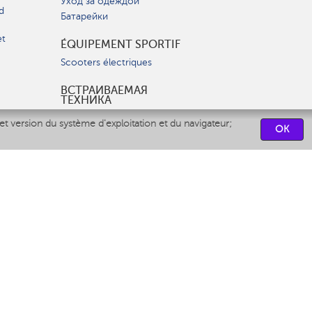
Уход за одеждой
d
Батарейки
et
ÉQUIPEMENT SPORTIF
Scooters électriques
ВСТРАИВАЕМАЯ
ТЕХНИКА
Вытяжки
et version du système d'exploitation et du navigateur;
OK
Варочные панели
Духовые шкафы
Посудомоечные машины
CENTRES DE SERVICES
СВЯЗАТЬСЯ С НАМИ