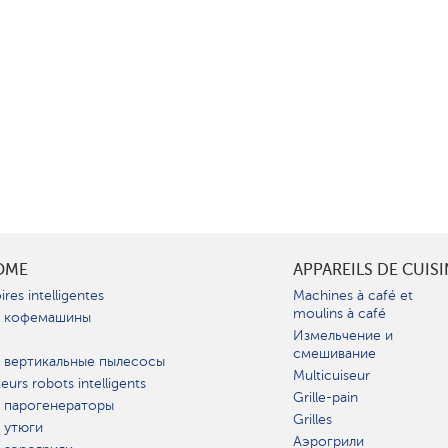
OME
APPAREILS DE CUIS
ires intelligentes
Machines à café et
moulins à café
 кофемашины
Измельчение и
смешивание
 вертикальные пылесосы
Multicuiseur
teurs robots intelligents
Grille-pain
 парогенераторы
Grilles
 утюги
Аэрогрили