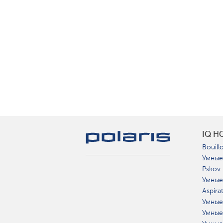
IQ H
Bouillo
Умные
Pskov
Умные
Aspira
Умные
Умные