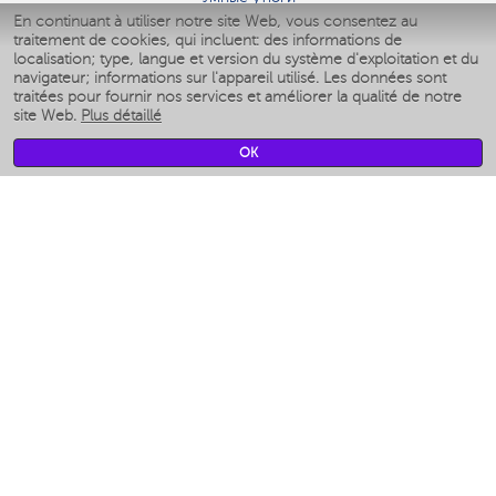
En continuant à utiliser notre site Web, vous consentez au
Умные аэрогрили
traitement de cookies, qui incluent: des informations de
Умные мультиварки
localisation; type, langue et version du système d'exploitation et du
Умные блендеры
navigateur; informations sur l'appareil utilisé. Les données sont
Humidificateurs intelligents
traitées pour fournir nos services et améliorer la qualité de notre
site Web.
Plus détaillé
Умные вентиляторы
Умные ирригаторы
OK
Pèse-personne intelligent
Умные роботы-мойщики окон
Multicuiseur intelligent
Мерч Polaris IQ Home
CLIMAT
Humidificateurs
Ventilateurs
Filtre a air
APPAREILS DE CUISINE
Machines à café et moulins à café
Измельчение и смешивание
Multicuiseur