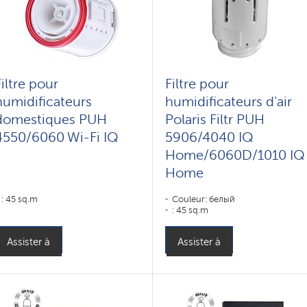
Filtre pour
Filtre pour
humidificateurs
humidificateurs d'air
domestiques PUH
Polaris Filtr PUH
4550/6060 Wi-Fi IQ
5906/4040 IQ
Home/6060D/1010 IQ
Home
: 45 sq.m
Couleur: белый
: 45 sq.m
Assister à
Assister à