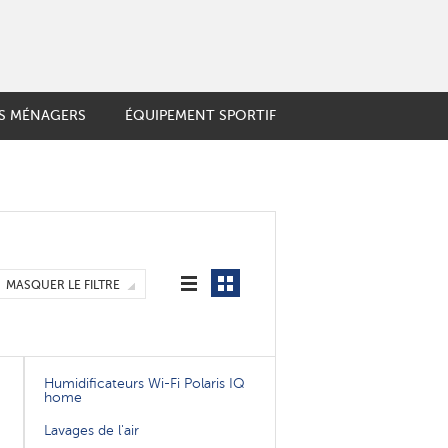
LS MÉNAGERS
ÉQUIPEMENT SPORTIF
 ET FRUITS
e française
LIGENTS
ière Geyser
igne
es thermos
GENT
couteaux
MASQUER LE FILTRE
soire de cuisine
Humidificateurs Wi-Fi Polaris IQ
home
Lavages de l'air