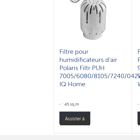
Filtre pour
humidificateurs d'air
Polaris Filtr PUH
7005/6080/8105/7240/042
IQ Home
: 45 sq.m
Assister à