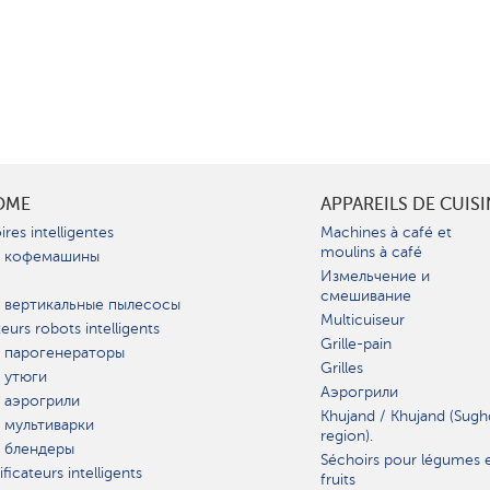
OME
APPAREILS DE CUIS
ires intelligentes
Machines à café et
moulins à café
 кофемашины
Измельчение и
смешивание
 вертикальные пылесосы
Multicuiseur
teurs robots intelligents
Grille-pain
 парогенераторы
Grilles
 утюги
Аэрогрили
 аэрогрили
Khujand / Khujand (Sugh
 мультиварки
region).
 блендеры
Séchoirs pour légumes 
ficateurs intelligents
fruits