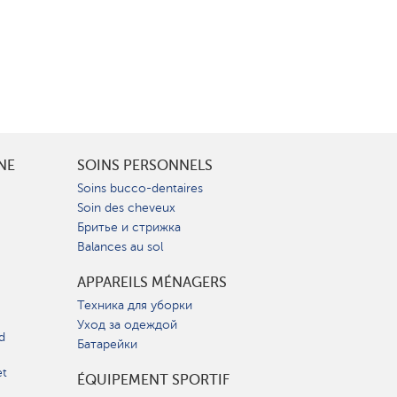
INE
SOINS PERSONNELS
Soins bucco-dentaires
Soin des cheveux
Бритье и стрижка
Balances au sol
APPAREILS MÉNAGERS
Техника для уборки
Уход за одеждой
d
Батарейки
et
ÉQUIPEMENT SPORTIF