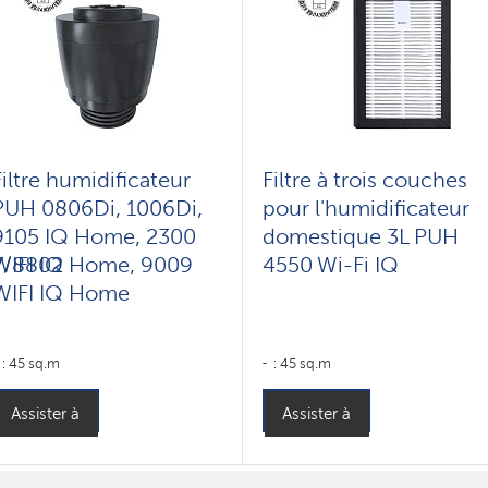
Filtre humidificateur
Filtre à trois couches
PUH 0806Di, 1006Di,
pour l'humidificateur
9105 IQ Home, 2300
domestique 3L PUH
7/8802
WIFI IQ Home, 9009
4550 Wi-Fi IQ
WIFI IQ Home
: 45 sq.m
: 45 sq.m
Assister à
Assister à