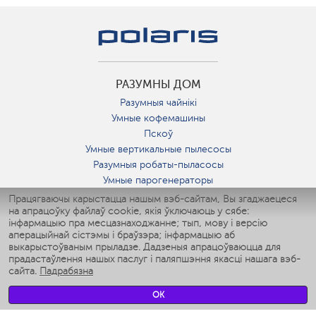
РАЗУМНЫ ДОМ
Разумныя чайнікі
Умные кофемашины
Пскоў
Умные вертикальные пылесосы
Разумныя робаты-пыласосы
Умные парогенераторы
Умные утюги
Працягваючы карыстацца нашым вэб-сайтам, Вы згаджаецеся
на апрацоўку файлаў cookie, якія ўключаюць у сябе:
Умные аэрогрили
інфармацыю пра месцазнаходжанне; тып, мову і версію
Умные мультиварки
аперацыйнай сістэмы і браўзэра; інфармацыю аб
Умные блендеры
выкарыстоўваным прыладзе. Дадзеныя апрацоўваюцца для
Разумныя ўвільгатняльнікі
прадастаўлення нашых паслуг і паляпшэння якасці нашага вэб-
сайта.
Падрабязна
Умные вентиляторы
Умные ирригаторы
OK
Разумныя падлогавыя шалі