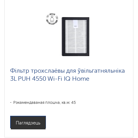
Фільтр трохслаёвы для ўвільгатняльніка
3L PUH 4550 Wi-Fi IQ Home
Рэкамендаваная плошча, кв.м: 45
Паглядзець