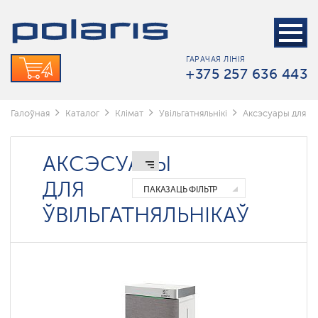
Wi-
Fi
увлажнители
Polaris
IQ
ГАРАЧАЯ ЛІНІЯ
home
+375 257 636 443
Мойки
воздуха
Галоўная
Каталог
Клімат
Увільгатняльнікі
Аксэсуары для ўв
Невинномысск
Аксэсуары
АКСЭСУАРЫ
для
ўвільгатняльнікаў
ДЛЯ
ПАКАЗАЦЬ ФІЛЬТР
ЎВІЛЬГАТНЯЛЬНІКАЎ