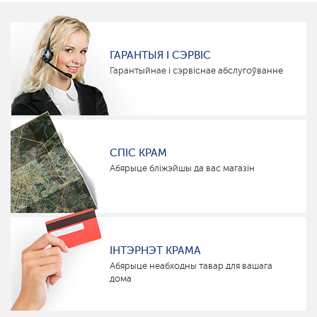
ГАРАНТЫЯ І СЭРВІС
Гарантыйнае і сэрвіснае абслугоўванне
СПІС КРАМ
Абярыце бліжэйшы да вас магазін
ІНТЭРНЭТ КРАМА
Абярыце неабходны тавар для вашага
дома