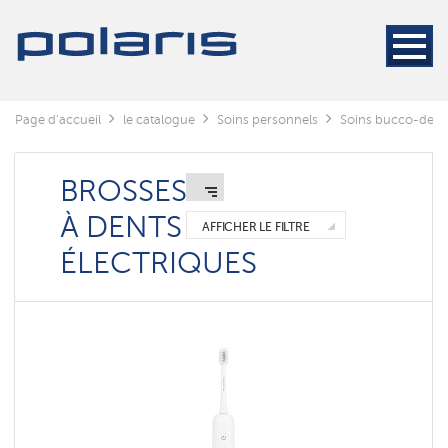
Brosses
à
dents
électriques
Ирригаторы
Page d'accueil
le catalogue
Soins personnels
Soins bucco-dent
Зубные
пасты
BROSSES
Composants
À DENTS
AFFICHER LE FILTRE
ÉLECTRIQUES