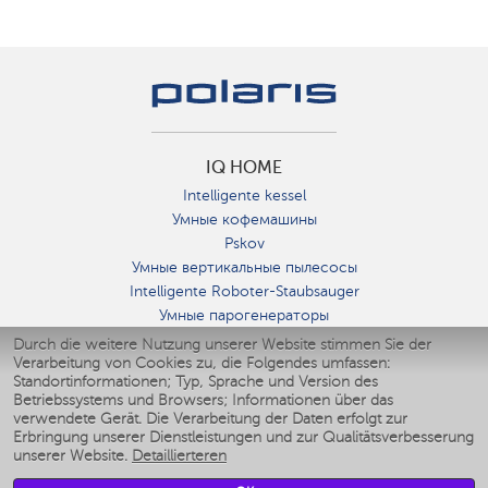
IQ HOME
Intelligente kessel
Умные кофемашины
Pskov
Умные вертикальные пылесосы
Intelligente Roboter-Staubsauger
Умные парогенераторы
Умные утюги
Durch die weitere Nutzung unserer Website stimmen Sie der
Verarbeitung von Cookies zu, die Folgendes umfassen:
Умные аэрогрили
Standortinformationen; Typ, Sprache und Version des
Умные мультиварки
Betriebssystems und Browsers; Informationen über das
Умные блендеры
verwendete Gerät. Die Verarbeitung der Daten erfolgt zur
Smarte befeuchter
Erbringung unserer Dienstleistungen und zur Qualitätsverbesserung
unserer Website.
Detaillierteren
Умные вентиляторы
Умные ирригаторы