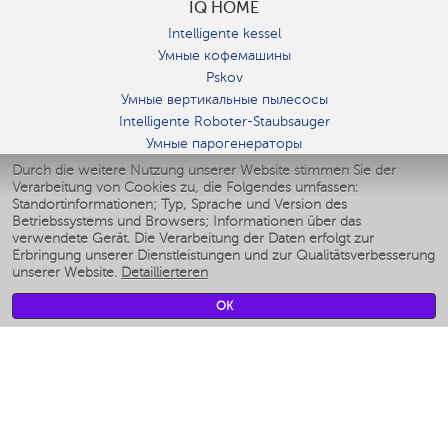
IQ HOME
Intelligente kessel
Умные кофемашины
Pskov
Умные вертикальные пылесосы
Intelligente Roboter-Staubsauger
Умные парогенераторы
Умные утюги
Durch die weitere Nutzung unserer Website stimmen Sie der
Verarbeitung von Cookies zu, die Folgendes umfassen:
Умные аэрогрили
Standortinformationen; Typ, Sprache und Version des
Умные мультиварки
Betriebssystems und Browsers; Informationen über das
Умные блендеры
verwendete Gerät. Die Verarbeitung der Daten erfolgt zur
Smarte befeuchter
Erbringung unserer Dienstleistungen und zur Qualitätsverbesserung
unserer Website.
Detaillierteren
Умные вентиляторы
Умные ирригаторы
OK
Smarte Personenwaage
Умные роботы-мойщики окон
Smarter Multikocher
Мерч Polaris IQ Home
KLIMA