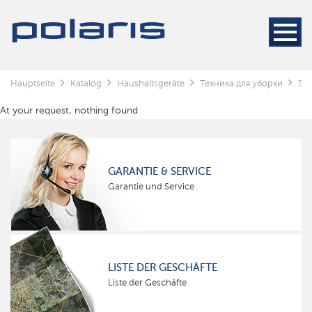
Hauptseite
Katalog
Haushaltsgeräte
Техника для уборки
St
At your request, nothing found
GARANTIE & SERVICE
Garantie und Service
LISTE DER GESCHÄFTE
Liste der Geschäfte