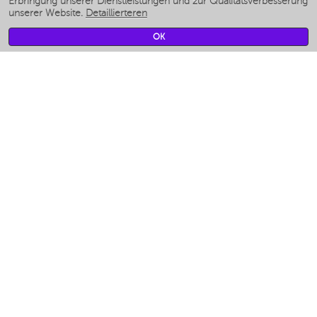
Erbringung unserer Dienstleistungen und zur Qualitätsverbesserung
unserer Website.
Detaillierteren
Умные вентиляторы
Умные ирригаторы
OK
Smarte Personenwaage
Умные роботы-мойщики окон
Smarter Multikocher
Мерч Polaris IQ Home
KLIMA
Luftbefeuchter
Ventilatoren
Luftreiniger
KÜCHENGERÄTE
Kaffeemaschinen und kaffeemühlen
Измельчение и смешивание
Multi-Herd
Toaster
Gitter
Аэрогрили
Khujand / Khujand (Sughd region).