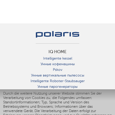
IQ HOME
Intelligente kessel
Умные кофемашины
Pskov
Умные вертикальные пылесосы
Intelligente Roboter-Staubsauger
Умные парогенераторы
Умные утюги
Durch die weitere Nutzung unserer Website stimmen Sie der
Verarbeitung von Cookies zu, die Folgendes umfassen:
Умные аэрогрили
Standortinformationen; Typ, Sprache und Version des
Умные мультиварки
Betriebssystems und Browsers; Informationen über das
Умные блендеры
verwendete Gerät. Die Verarbeitung der Daten erfolgt zur
Smarte befeuchter