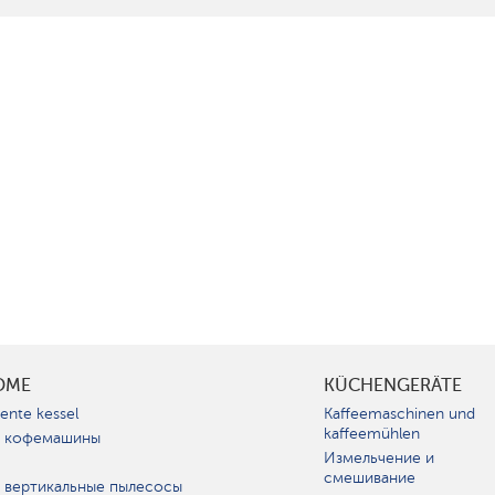
OME
KÜCHENGERÄTE
gente kessel
Kaffeemaschinen und
kaffeemühlen
 кофемашины
Измельчение и
смешивание
 вертикальные пылесосы