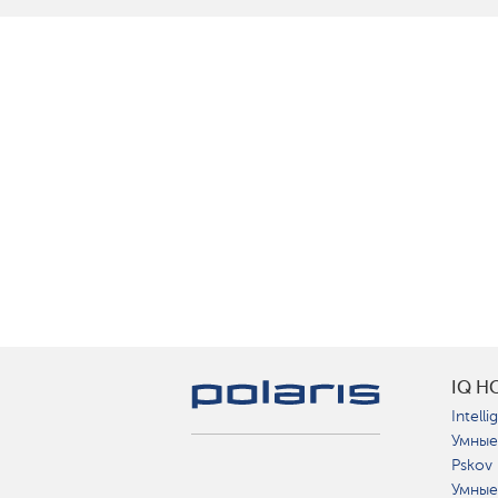
IQ H
Intelli
Умные
Pskov
Умные