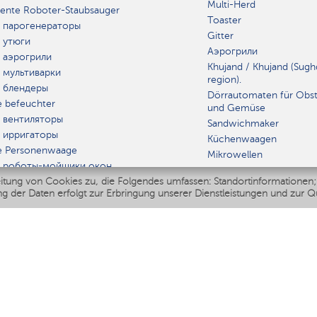
Multi-Herd
igente Roboter-Staubsauger
Toaster
 парогенераторы
Gitter
 утюги
Аэрогрили
 аэрогрили
Khujand / Khujand (Sugh
 мультиварки
region).
 блендеры
Dörrautomaten für Obs
e befeuchter
und Gemüse
 вентиляторы
Sandwichmaker
 ирригаторы
Küchenwaagen
e Personenwaage
Mikrowellen
 роботы-мойщики окон
itung von Cookies zu, die Folgendes umfassen: Standortinformationen;
r Multikocher
GERÄT
g der Daten erfolgt zur Erbringung unserer Dienstleistungen und zur Q
Polaris IQ Home
A
feuchter
atoren
iniger