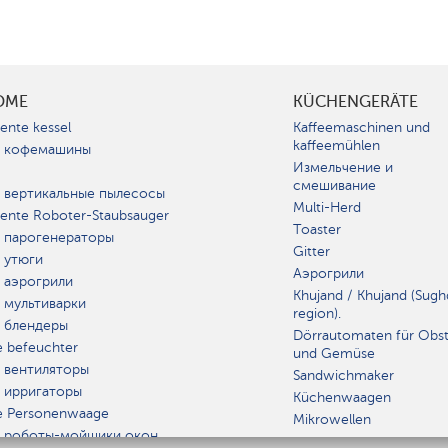
OME
KÜCHENGERÄTE
gente kessel
Kaffeemaschinen und
kaffeemühlen
 кофемашины
Измельчение и
смешивание
 вертикальные пылесосы
Multi-Herd
igente Roboter-Staubsauger
Toaster
 парогенераторы
Gitter
 утюги
Аэрогрили
 аэрогрили
Khujand / Khujand (Sugh
 мультиварки
region).
 блендеры
Dörrautomaten für Obs
e befeuchter
und Gemüse
 вентиляторы
Sandwichmaker
 ирригаторы
Küchenwaagen
e Personenwaage
Mikrowellen
 роботы-мойщики окон