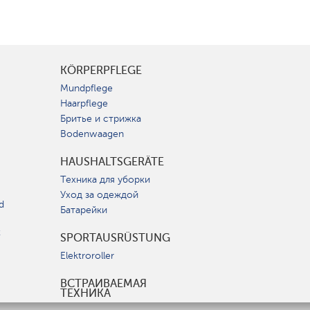
KÖRPERPFLEGE
Mundpflege
Haarpflege
Бритье и стрижка
Bodenwaagen
HAUSHALTSGERÄTE
Техника для уборки
Уход за одеждой
d
Батарейки
t
SPORTAUSRÜSTUNG
Elektroroller
ВСТРАИВАЕМАЯ
ТЕХНИКА