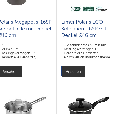
Polaris Megapolis-16SP
Eimer Polaris ECO-
Schöpfkelle mit Deckel
Kollektion-16SP mit
Ø16 cm
Deckel Ø16 cm
: 15
: Geschmiedetes Aluminium
: Aluminium
Fassungsvermögen, l: 1 l
Fassungsvermögen, l: 1 l
Herdart: Alle Herdarten,
Herdart: Alle Herdarten,
einschließlich Induktionsherde
einschließlich Induktionsherde
Ansehen
Ansehen