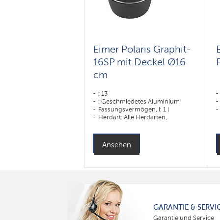
Eimer Polaris Graphit-
16SP mit Deckel Ø16
cm
: 13
: Geschmiedetes Aluminium
Fassungsvermögen, l: 1 l
Herdart: Alle Herdarten,
einschließlich Induktionsherde
Ansehen
GARANTIE & SERVI
Garantie und Service