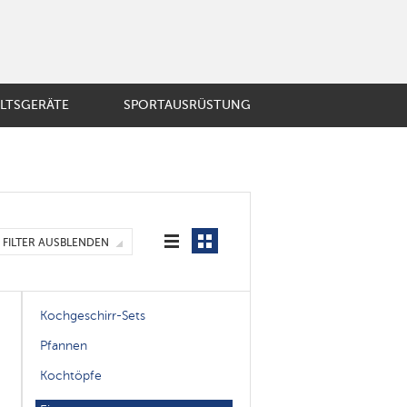
LTSGERÄTE
SPORTAUSRÜSTUNG
BST UND GEMÜSE
ösische Presse
ir-Kaffeemaschine
mobecher
E
FILTER AUSBLENDEN
er
enzubehör
Kochgeschirr-Sets
Pfannen
Kochtöpfe