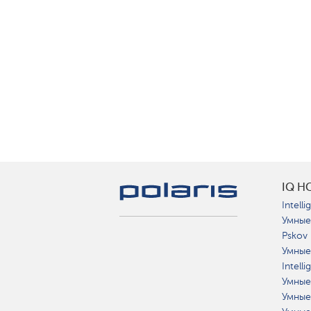
IQ H
Intelli
Умные
Pskov
Умные
Intell
Умные
Умные