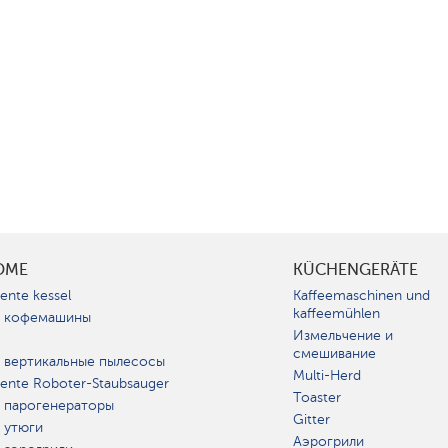
OME
KÜCHENGERÄTE
gente kessel
Kaffeemaschinen und
kaffeemühlen
 кофемашины
Измельчение и
смешивание
 вертикальные пылесосы
Multi-Herd
igente Roboter-Staubsauger
Toaster
 парогенераторы
Gitter
 утюги
Аэрогрили