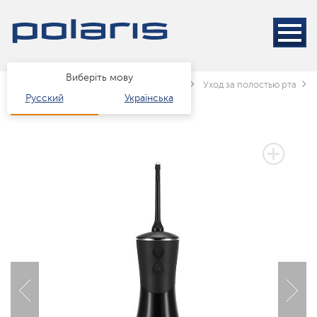
Виберіть мову
Головна
Каталог
краса і здоров'я
Уход за полостью рта
Русский
Українська
2 РОКИ ГАРАНТІЇ