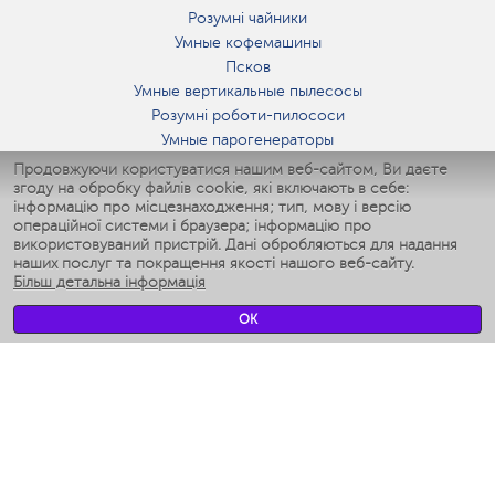
Розумні чайники
Умные кофемашины
Псков
Умные вертикальные пылесосы
Розумні роботи-пилососи
Умные парогенераторы
Умные утюги
Продовжуючи користуватися нашим веб-сайтом, Ви даєте
згоду на обробку файлів cookie, які включають в себе:
Умные аэрогрили
інформацію про місцезнаходження; тип, мову і версію
Умные мультиварки
операційної системи і браузера; інформацію про
Умные блендеры
використовуваний пристрій. Дані обробляються для надання
Розумні зволожувачі
наших послуг та покращення якості нашого веб-сайту.
Більш детальна інформація
Умные вентиляторы
Умные ирригаторы
OK
Розумні підлогові ваги
Умные роботы-мойщики окон
Розумні мультиварки
Мерч Polaris IQ Home
КЛІМАТ
зволожувачі