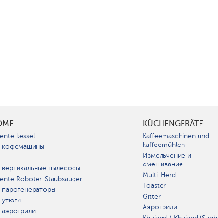
OME
KÜCHENGERÄTE
gente kessel
Kaffeemaschinen und
kaffeemühlen
 кофемашины
Измельчение и
смешивание
 вертикальные пылесосы
Multi-Herd
igente Roboter-Staubsauger
Toaster
 парогенераторы
Gitter
 утюги
Аэрогрили
 аэрогрили
Khujand / Khujand (Sugh