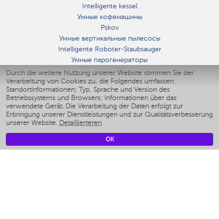
Intelligente kessel
Умные кофемашины
Pskov
Умные вертикальные пылесосы
Intelligente Roboter-Staubsauger
Умные парогенераторы
Умные утюги
Durch die weitere Nutzung unserer Website stimmen Sie der
Verarbeitung von Cookies zu, die Folgendes umfassen:
Умные аэрогрили
Standortinformationen; Typ, Sprache und Version des
Умные мультиварки
Betriebssystems und Browsers; Informationen über das
Умные блендеры
verwendete Gerät. Die Verarbeitung der Daten erfolgt zur
Smarte befeuchter
Erbringung unserer Dienstleistungen und zur Qualitätsverbesserung
unserer Website.
Detaillierteren
Умные вентиляторы
Умные ирригаторы
OK
Smarte Personenwaage
Умные роботы-мойщики окон
Smarter Multikocher
Мерч Polaris IQ Home
KLIMA
Luftbefeuchter