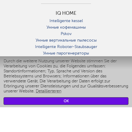
IQ HOME
Intelligente kessel
Умные кофемашины
Pskov
Умные вертикальные пылесосы
Intelligente Roboter-Staubsauger
Умные парогенераторы
Умные утюги
Durch die weitere Nutzung unserer Website stimmen Sie der
Verarbeitung von Cookies zu, die Folgendes umfassen:
Умные аэрогрили
Standortinformationen; Typ, Sprache und Version des
Умные мультиварки
Betriebssystems und Browsers; Informationen über das
Умные блендеры
verwendete Gerät. Die Verarbeitung der Daten erfolgt zur
Smarte befeuchter
Erbringung unserer Dienstleistungen und zur Qualitätsverbesserung
unserer Website.
Detaillierteren
Умные вентиляторы
Умные ирригаторы
OK
Smarte Personenwaage
Умные роботы-мойщики окон
Smarter Multikocher
Мерч Polaris IQ Home