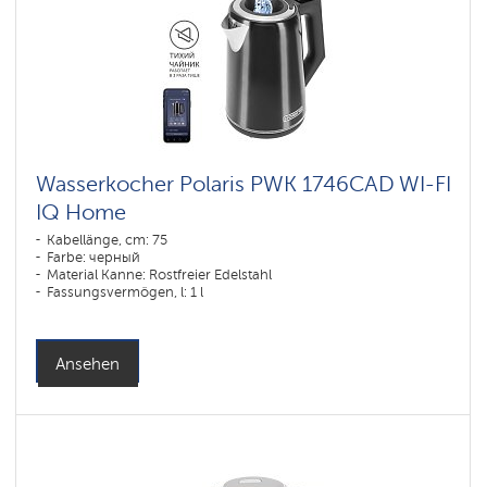
Wasserkocher
Polaris
IQ
home
Wasserkocher
PRO
KOLLEKTION
Wasserkocher Polaris PWK 1746CAD WI-FI
IQ Home
Kabellänge, cm: 75
Farbe: черный
Material Kanne: Rostfreier Edelstahl
Fassungsvermögen, l: 1 l
Ansehen