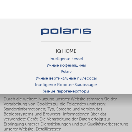
IQ HOME
Intelligente kessel
Умные кофемашины
Pskov
Умные вертикальные пылесосы
Intelligente Roboter-Staubsauger
Умные парогенераторы
Умные утюги
Durch die weitere Nutzung unserer Website stimmen Sie der
Verarbeitung von Cookies zu, die Folgendes umfassen:
Умные аэрогрили
Standortinformationen; Typ, Sprache und Version des
Умные мультиварки
Betriebssystems und Browsers; Informationen über das
Умные блендеры
verwendete Gerät. Die Verarbeitung der Daten erfolgt zur
Smarte befeuchter
Erbringung unserer Dienstleistungen und zur Qualitätsverbesserung
unserer Website.
Detaillierteren
Умные вентиляторы