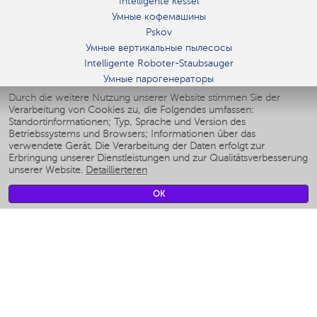
Intelligente kessel
Умные кофемашины
Pskov
Умные вертикальные пылесосы
Intelligente Roboter-Staubsauger
Умные парогенераторы
Умные утюги
Durch die weitere Nutzung unserer Website stimmen Sie der
Verarbeitung von Cookies zu, die Folgendes umfassen:
Умные аэрогрили
Standortinformationen; Typ, Sprache und Version des
Умные мультиварки
Betriebssystems und Browsers; Informationen über das
Умные блендеры
verwendete Gerät. Die Verarbeitung der Daten erfolgt zur
Smarte befeuchter
Erbringung unserer Dienstleistungen und zur Qualitätsverbesserung
unserer Website.
Detaillierteren
Умные вентиляторы
Умные ирригаторы
OK
Smarte Personenwaage
Умные роботы-мойщики окон
Smarter Multikocher
Мерч Polaris IQ Home
KLIMA
Luftbefeuchter
Ventilatoren