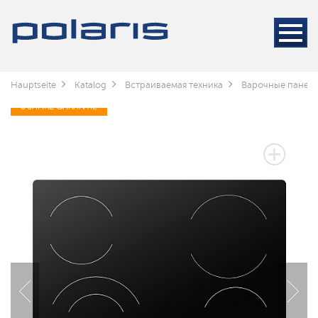
Hauptseite
Katalog
Встраиваемая техника
Варочные панел
3 JAHRE GARANTIE