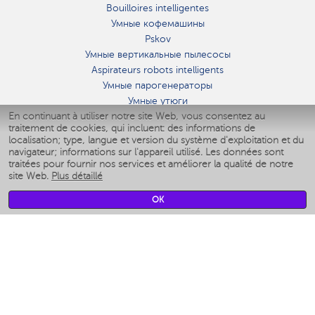
Bouilloires intelligentes
Умные кофемашины
Pskov
Умные вертикальные пылесосы
Aspirateurs robots intelligents
Умные парогенераторы
Умные утюги
En continuant à utiliser notre site Web, vous consentez au
Умные аэрогрили
traitement de cookies, qui incluent: des informations de
Умные мультиварки
localisation; type, langue et version du système d'exploitation et du
Умные блендеры
navigateur; informations sur l'appareil utilisé. Les données sont
Humidificateurs intelligents
traitées pour fournir nos services et améliorer la qualité de notre
site Web.
Plus détaillé
Умные вентиляторы
Умные ирригаторы
OK
Pèse-personne intelligent
Умные роботы-мойщики окон
Multicuiseur intelligent
Мерч Polaris IQ Home
CLIMAT
Humidificateurs