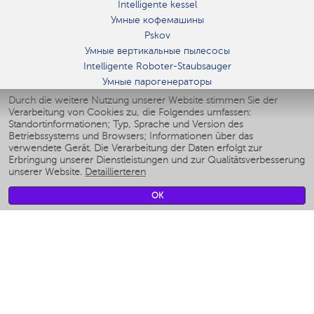
Intelligente kessel
Умные кофемашины
Pskov
Умные вертикальные пылесосы
Intelligente Roboter-Staubsauger
Умные парогенераторы
Умные утюги
Durch die weitere Nutzung unserer Website stimmen Sie der
Verarbeitung von Cookies zu, die Folgendes umfassen:
Умные аэрогрили
Standortinformationen; Typ, Sprache und Version des
Умные мультиварки
Betriebssystems und Browsers; Informationen über das
Умные блендеры
verwendete Gerät. Die Verarbeitung der Daten erfolgt zur
Smarte befeuchter
Erbringung unserer Dienstleistungen und zur Qualitätsverbesserung
unserer Website.
Detaillierteren
Умные вентиляторы
Умные ирригаторы
OK
Smarte Personenwaage
Умные роботы-мойщики окон
Smarter Multikocher
Мерч Polaris IQ Home
KLIMA
Luftbefeuchter
Ventilatoren