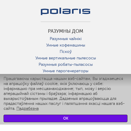
РАЗУМНЫ ДОМ
Разумныя чайнікі
Умные кофемашины
Пскоў
Умные вертикальные пылесосы
Разумныя робаты-пыласосы
Умные парогенераторы
Умные утюги
Працягваючы карыстацца нашым вэб-сайтам, Вы згаджаецеся
на апрацоўку файлаў cookie, якія ўключаюць у сябе:
Умные аэрогрили
інфармацыю пра месцазнаходжанне; тып, мову і версію
Умные мультиварки
аперацыйнай сістэмы і браўзэра; інфармацыю аб
Умные блендеры
выкарыстоўваным прыладзе. Дадзеныя апрацоўваюцца для
Разумныя ўвільгатняльнікі
прадастаўлення нашых паслуг і паляпшэння якасці нашага вэб-
сайта.
Падрабязна
Умные вентиляторы
Умные ирригаторы
OK
Разумныя падлогавыя шалі
Умные роботы-мойщики окон