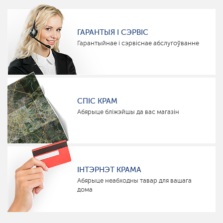
ГАРАНТЫЯ І СЭРВІС
Гарантыйнае і сэрвіснае абслугоўванне
СПІС КРАМ
Абярыце бліжэйшы да вас магазін
ІНТЭРНЭТ КРАМА
Абярыце неабходны тавар для вашага
дома